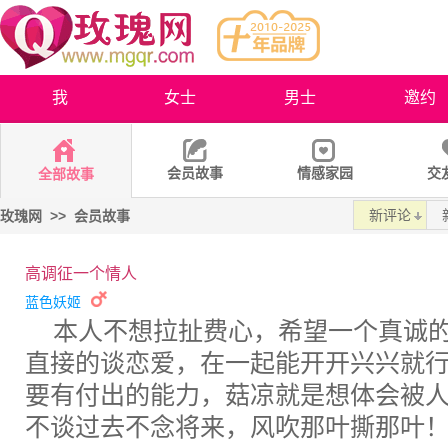
我
女士
男士
邀约
会员故事
情感家园
交
全部故事
新评论
玫瑰网
>>
会员故事
高调征一个情人
蓝色妖姬
本人不想拉扯费心，希望一个真诚
直接的谈恋爱，在一起能开开兴兴就
要有付出的能力，菇凉就是想体会被人
不谈过去不念将来，风吹那叶撕那叶