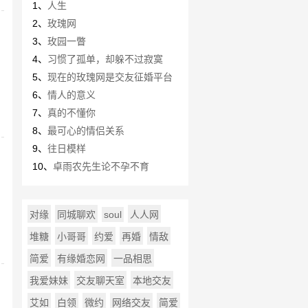
1、
人生
2、
玫瑰网
3、
玫园一瞥
4、
习惯了孤单，却躲不过寂寞
5、
现在的玫瑰网是交友征婚平台
6、
情人的意义
7、
真的不懂你
8、
最可心的情侣关系
9、
往日模样
10、
卓雨农先生论不孕不育
对缘
同城聊欢
soul
人人网
堆糖
小哥哥
约爱
再婚
情敌
简爱
有缘婚恋网
一品相思
我爱妹妹
交友聊天室
本地交友
艾如
白领
微约
网络交友
简爱