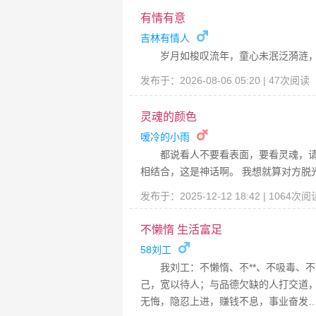
有情有意
吉林有情人
岁月如梭叹流年，童心未泯泛漪涟
发布于：2026-08-06 05:20 | 47次阅读
灵魂的颜色
嗳冷的小雨
都说看人不要看表面，要看灵魂，请
相结合，这是神话啊。 我想就算对方脱
发布于：2025-12-12 18:42 | 1064次
不懒惰 生活富足
58刘工
我刘工：不懒惰、不**、不吸毒、
己，宽以待人；与品德欠缺的人打交道
无悔，隐忍上进，赚钱不息，事业奋发