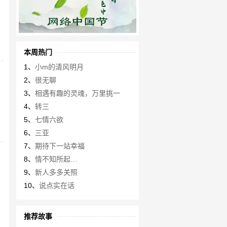
本周热门
1、
小m的清风明月
2、
很无聊
3、
相遇有趣的灵魂，万里挑一
4、
转三
5、
七情六欲
6、
三亚
7、
期待下一站幸福
8、
情不知所起…
9、
新人多多关照
10、
说点实在话
推荐故事