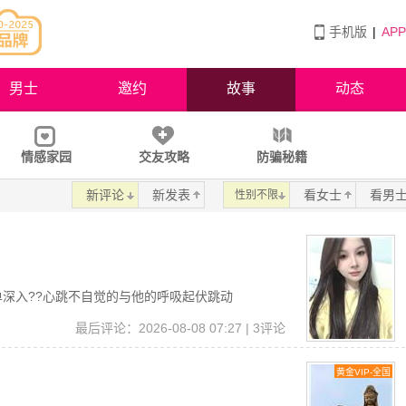
手机版
|
AP
男士
邀约
故事
动态
情感家园
交友攻略
防骗秘籍
新评论
新发表
看女士
看男
性别不限
 简单深入??心跳不自觉的与他的呼吸起伏跳动
读
最后评论：2026-08-08 07:27 | 3评论
黄金VIP-全国