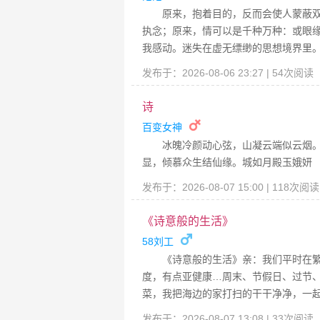
原来，抱着目的，反而会使人蒙蔽
执念；原来，情可以是千种万种：或眼
我感动。迷失在虚无缥缈的思想境界里
发布于：2026-08-06 23:27 | 54次阅读
诗
百变女神
冰魄冷颜动心弦，山凝云端似云烟
显，倾慕众生结仙缘。城如月殿玉娥妍
发布于：2026-08-07 15:00 | 118次阅
《诗意般的生活》
58刘工
《诗意般的生活》亲：我们平时在
度，有点亚健康…周末、节假日、过节
菜，我把海边的家打扫的干干净净，一
发布于：2026-08-07 13:08 | 33次阅读