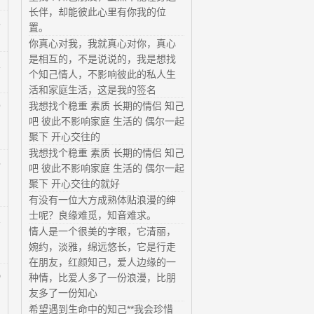
长伴，却能彼此心里有你我的位
3
置。
你真心对我，我就真心对你，真心
是相互的，不是说说的，我是想找
1
个知己情人，不影响彼此的私人生
活和家庭生活，这是我的签名
9
我想找个稳重 素质 长期的情侣 知己
吧 彼此不影响家庭 生活的 偶尔一起
聚下 开心交往的
我想找个稳重 素质 长期的情侣 知己
5
吧 彼此不影响家庭 生活的 偶尔一起
聚下 开心交往的就好
有没有一位大方成熟体贴浪漫的绅
士呢？良缘难觅，知音难求。
2
情人是一个很美的字眼，它清丽，
婉约，淡雅，绵远悠长，它是行走
在朋友，红颜知己，爱人边缘的一
0
种情，比爱人多了一份浪漫，比朋
友多了一份知心
希望遇到生命中的知己**我会珍惜