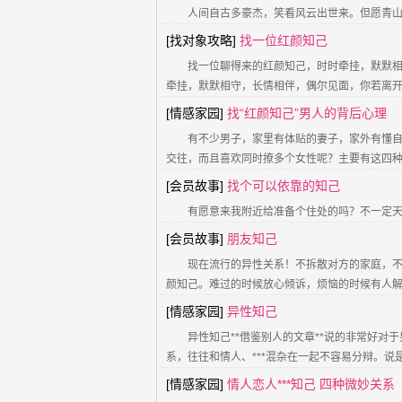
人间自古多豪杰，笑看风云出世来。但愿青
[找对象攻略]
找一位红颜知己
找一位聊得来的红颜知己，时时牵挂，默默相
牵挂，默默相守，长情相伴，偶尔见面，你若离
[情感家园]
找“红颜知己”男人的背后心理
有不少男子，家里有体贴的妻子，家外有懂
交往，而且喜欢同时撩多个女性呢？主要有这四种
[会员故事]
找个可以依靠的知己
有愿意来我附近给准备个住处的吗？不一定天
[会员故事]
朋友知己
现在流行的异性关系！不拆散对方的家庭，不
颜知己。难过的时候放心倾诉，烦恼的时候有人
[情感家园]
异性知己
异性知己**借鉴别人的文章**说的非常好
系，往往和情人、***混杂在一起不容易分辩。
[情感家园]
情人恋人***知己 四种微妙关系