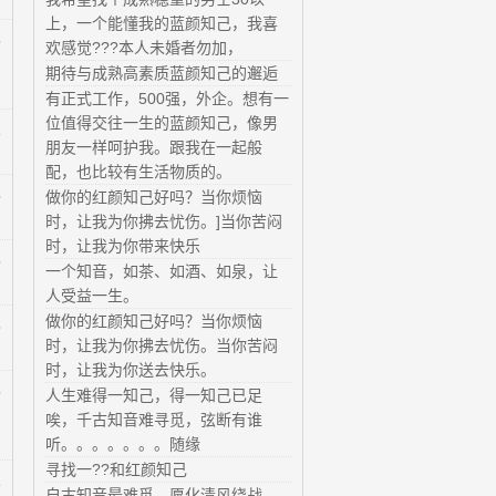
上，一个能懂我的蓝颜知己，我喜
6
欢感觉???本人未婚者勿加，
期待与成熟高素质蓝颜知己的邂逅
有正式工作，500强，外企。想有一
位值得交往一生的蓝颜知己，像男
1
朋友一样呵护我。跟我在一起般
配，也比较有生活物质的。
5
做你的红颜知己好吗？当你烦恼
时，让我为你拂去忧伤。]当你苦闷
时，让我为你带来快乐
8
一个知音，如茶、如酒、如泉，让
人受益一生。
做你的红颜知己好吗？当你烦恼
8
时，让我为你拂去忧伤。当你苦闷
时，让我为你送去快乐。
6
人生难得一知己，得一知己已足
唉，千古知音难寻觅，弦断有谁
听。。。。。。。随缘
寻找一??和红颜知己
1
自古知音最难觅，愿化清风绕战