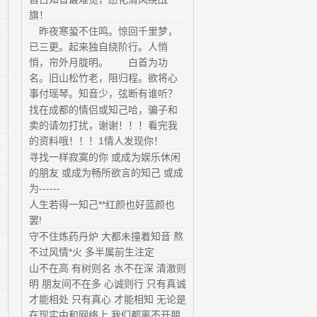
旗！
昨夜寒蛩不住鸣。惊回千里梦，
8
已三更。起来独自绕阶行。人悄
悄，帘外月胧明。 白首为功
名。旧山松竹老，阻归程。欲将心
1
事付瑶琴。知音少，弦断有谁听？
找在成都的情侣或知己哈，骗子和
卖的请勿打扰，谢谢！！！看完我
的资料哦！！！1情人发现你！
9
寻找一样寂寞的你 或成为娱乐休闲
的朋友 或成为畅所欲言的知己 或成
3
为------
人生若得一知己**红颜也好蓝颜也
罢!
守不住炼药丹炉 大都未撞着知音 熬
2
不过风情*火 多半属前生注定
山不在高 有树则名 水不在深 清澈则
明 朋友间不在多 心诚则行 只有真诚
才能相处 只有真心 才能相知 无论是
2
在现实中和网络上 我们都离不开朋