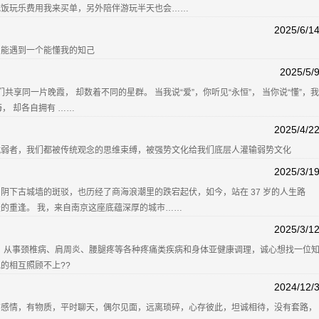
吃饭玩乐费用我来买单，另外陪伴游玩半天也会……
2025/6/1
望能遇到一个能懂我的知己
2025/5/
共享同一片晚霞， 却数着不同的星群。 当我说“爱”，你听见“永恒”， 当你说“懂”，我
， 却各自拥有 ……
2025/4/2
就弱者，我们都被传统观念的思维束缚，被强势文化给我们底层人灌输弱势文化
2025/3/1
阴下古城墙的斑驳，也历经了商海浪潮里的跌宕起伏，如今，站在 37 岁的人生路
的重逢。 我，来自南京这座底蕴深厚的城市……
2025/3/1
师，从事颈椎病、肩周炎、腰腿疼等各种疼痛类疾病和身体亚健康调理，诚心想找一位
的相互照顾不上??
2024/12/
有感情，有物质，平时聊天，偶尔见面，远离琐碎，心存彼此，坦诚相待，没有套路，