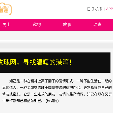
手机版
|
AP
男士
邀约
故事
动态
玫瑰网，寻找温暖的港湾！
知己是一种在精神上高于妻子的爱情形式、一种不能生活在一起的
思想情人、一种灵魂交流胜于肉体交流的精神伴侣。更常指懂你自己的
挚友或密友，它是一生难求的朋友，友情的最高境界。知己在现在又衍
生出红颜知己和蓝颜知己。 (玫瑰网)