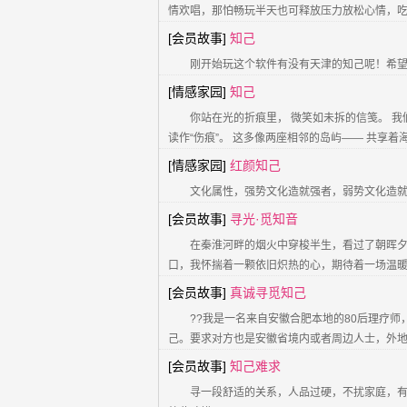
情欢唱，那怕畅玩半天也可释放压力放松心情，
[会员故事]
知己
刚开始玩这个软件有没有天津的知己呢！希
[情感家园]
知己
你站在光的折痕里， 微笑如未拆的信笺。 我们
读作“伤痕”。 这多像两座相邻的岛屿—— 共享着海
[情感家园]
红颜知己
文化属性，强势文化造就强者，弱势文化造
[会员故事]
寻光·觅知音
在秦淮河畔的烟火中穿梭半生，看过了朝晖夕
口，我怀揣着一颗依旧炽热的心，期待着一场温暖
[会员故事]
真诚寻觅知己
??我是一名来自安徽合肥本地的80后理疗
己。要求对方也是安徽省境内或者周边人士，外地
[会员故事]
知己难求
寻一段舒适的关系，人品过硬，不扰家庭，