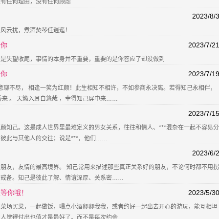
没有任何理由，没有任何顾虑
2023/8/
人风云扰，煮酒焚琴任逍遥！
合你
2023/7/2
却是失望收尾，事情的本身并不重要，重要的是你答应了却没做到
合你
2023/7/1
话意聊不尽， 相逢一笑为红颜！此生相知不相许，不如参商永决离。若得知己永相伴，
来 。 天籁入耳自悠哉 ，幸得知己屏中来……
2023/7/1
颜知己。这是成人世界里最难定义的男女关系，往往和情人、***混杂在一起不容易分
彼此与其他人的交往；说是***，他们……
2023/6/
朋友，友情的最高境界。 知己常用来描述那些真正关系好的朋友，不论何时都不用拐
的戒备。知己是彼此了解、情谊深厚、关系密……
里等你哦！
2023/5/3
去菜场买菜，一起做饭，喝点小酒卿卿我我，或者约好一起出去开心的游玩，能互相坦
男人觉得付出也值才是最好了。而不是每次约会……