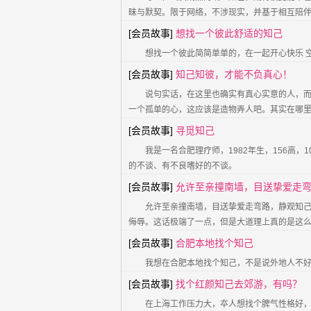
昧与默契。限于网络，不涉现实，并基于相互陪
[会员故事]
想找一个彼此舒适的知己
想找一个彼此简简单单的，在一起开心快乐 
[会员故事]
知己知彼，才能不负真心！
说句实话，在这里也确实有真心实意的人，
一个孤单的心，这应该是造物弄人吧。其实在哪
[会员故事]
寻觅知己
我是一名合肥理疗师，1982年生，156高
的不谈、有不良嗜好的不谈。
[会员故事]
允许至亲撞南墙，目送挚爱走
允许至亲撞南墙，目送挚爱走弯路，静观知
侮辱。这话极端了一点，但是大道理上真的是这
[会员故事]
合肥本地找个知己
我想在合肥本地找个知己，不是说外地人不好
[会员故事]
找个红颜知己去郊游，有吗？
在上海工作压力大，夲人想找个脾气性格好，