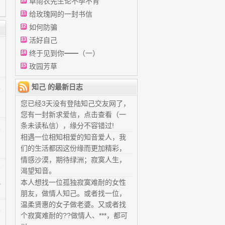
卓雨农先生论不孕不育
10
给玫瑰网的一封书信
11
如何防骗
12
活好自己
13
7
终于见到你━━（一）
14
玫园芳草
15
1
知己 的最新日志
您已经3天没有登陆知己交友网了，
您有一封新求爱信，点击查看（一
条未读私信），缘分不容错过!
1
相遇一位相知相爱的知音爱人，我
们的生活都因这份缘而更加精彩，
情感沙漠，期待绿洲；寂寞人生，
3
渴望知音。
本人想找一位孤独寂寞难耐的女性
气
朋友，做情人知己。或者找一位，
温柔贤惠的女子做老婆。又或者找
1
个寂寞难耐的??做情人、***，都可