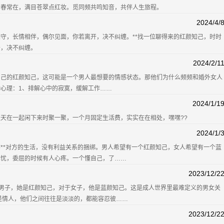
山春常在，满目苍翠点红妆。觅同频共鸣知音，共伴人生旅程。
2024/4/
守，长情相伴，偶尔见面，你若离开，决不纠缠。**找一位聊得来的红颜知己，时时
开，决不纠缠。
2024/2/1
自己的红颜知己，这可能是一个男人最想要的情感状态。那他们为什么频频和婚外女人
心理：1、排解心中的寂寞，缓解工作……
2024/1/1
天在一起闲下来时聚一聚，一个月固定生活费，实实在在相处，嘿嘿??
2024/1/
**对方的生活，没有利益关系的捆绑。男人希望有一个红颜知己，女人希望有一个蓝
解忧，委屈的时候有人心疼。一个懂自己，了……
2023/12/2
对于男子，她是红颜知己，对于女子，他是蓝颜知己。这是成人世界里最难定义的男女关
说是情人，他们之间往往是淡淡的，都能容忍彼……
2023/12/2