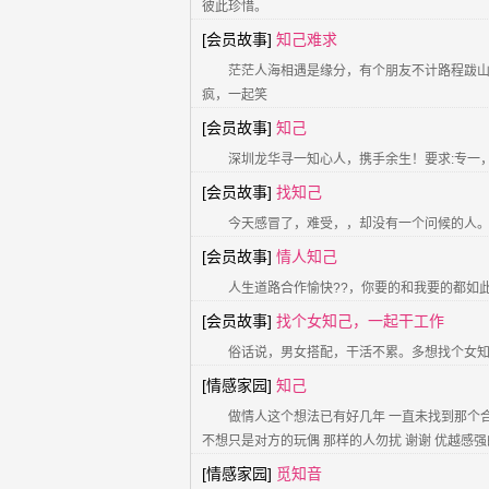
彼此珍惜。
[会员故事]
知己难求
茫茫人海相遇是缘分，有个朋友不计路程跋
疯，一起笑
[会员故事]
知己
深圳龙华寻一知心人，携手余生！要求:专一
[会员故事]
找知己
今天感冒了，难受，，却没有一个问候的人
[会员故事]
情人知己
人生道路合作愉快??，你要的和我要的都如
[会员故事]
找个女知己，一起干工作
俗话说，男女搭配，干活不累。多想找个女
[情感家园]
知己
做情人这个想法已有好几年 一直未找到那个合
不想只是对方的玩偶 那样的人勿扰 谢谢 优越感
[情感家园]
觅知音