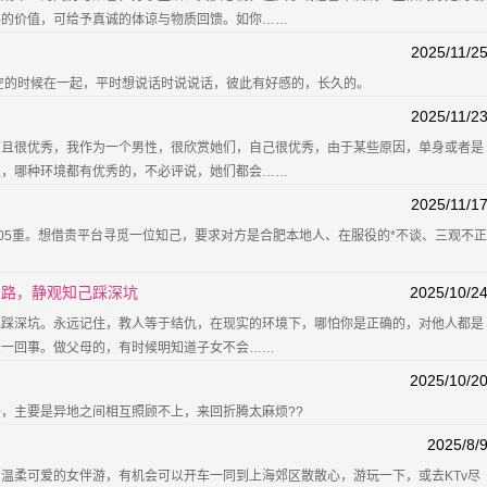
伴的价值，可给予真诚的体谅与物质回馈。如你……
2025/11/2
空的时候在一起，平时想说话时说说话，彼此有好感的，长久的。
2025/11/2
而且很优秀，我作为一个男性，很欣赏她们，自己很优秀，由于某些原因，单身或者是
里，哪种环境都有优秀的，不必评说，她们都会……
2025/11/1
，105重。想借贵平台寻觅一位知己，要求对方是合肥本地人、在服役的*不谈、三观不正
弯路，静观知己踩深坑
2025/10/2
己踩深坑。永远记住，教人等于结仇，在现实的环境下，哪怕你是正确的，对他人都是
么一回事。做父母的，有时候明知道子女不会……
2025/10/2
，主要是异地之间相互照顾不上，来回折腾太麻烦??
2025/8/
温柔可爱的女伴游，有机会可以开车一同到上海郊区散散心，游玩一下，或去KTv尽