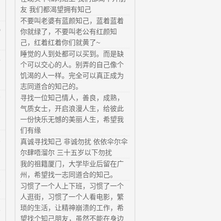
友 我们都渴望拥有知己
不要叫老婆有蓝颜知己，蓝着蓝着
0
你就绿了，不要叫老公有红颜知
己，红着红着你们就黄了~
睡觉的人到处都可以买到。而是缺
8
个可以交心的人。别弄的自己像个
饥渴的人一样。完全可以真正成为
志同道合的知己的。
寻找一位知己情人，善良，成熟，
7
气质女士，开启浪漫人生，给彼此
一份快乐无憾的美丽人生，希望我
们有缘
2
真诚寻找知己 非诚勿扰 依依伞尔伞
尔肆唔溜尔 三十五岁以下勿扰
我的祖籍厦门，大学毕业后留在广
州，希望找一志同道合的知己。
2
习惯了一个人上下班，习惯了一个
人逛街，习惯了一个人看电影，繁
琐的生活，让精神崩溃的工作，希
1
望找个知己朋友，虽然不能在身边