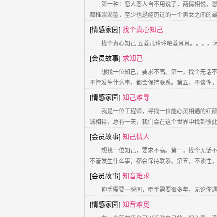
第一种：恋人恋人自不用说了，两情相悦，
都推崇渴望，至少也是经历过的一个男女之间的
[情感家园]
找个真心知己
找个真心知己 五菱儿玲玲吧菱耳耳。。。。
[会员故事]
求知己
想找一位知己，要求不高。第一，找个无话
不管发生什么事，都会保持联系。第五，不谈性
[情感家园]
知己难寻
我是一位工程师，寻找一位能心灵相通的红
诚相待，总有一天，我们会在这个世界中找到彼
[会员故事]
知己情人
想找一位知己，要求不高。第一，找个无话
不管发生什么事，都会保持联系。第五，不谈性
[会员故事]
知音难求
伸手需要一瞬间，牵手需要很多年，无论你
[情感家园]
知音难觅