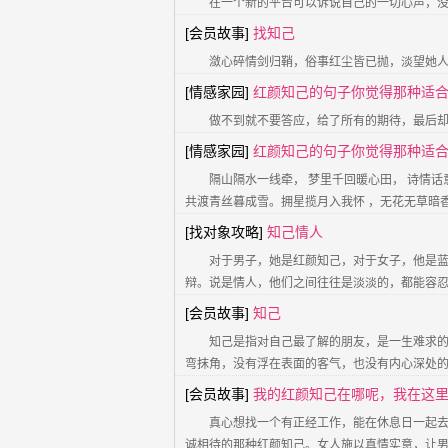
在一个新的平台可以诉说自己的一切心声，
[会员故事]
找知己
潋心碎情剑归鞘，俗事红尘皆已抛，淡望她
[情感家园]
红颜知己的句子你觉得那种适
做不到就不要答应，给了所有的期待，最后
[情感家园]
红颜知己的句子你觉得那种适
隔山隔水一线牵， 梦里千回暖心田， 诗情
共渡青丝暮成雪。拥星揽月入我怀 ，无花无草暗香
[找对象攻略]
知己情人
对于男子，她是红颜知己，对于女子，他是蓝
辩。说是情人，他们之间往往是淡淡的，都能容忍
[会员故事]
知己
知己是指对自己最了解的朋友，是一生难求的
弯抹角，没有浮在表面的客气，也没有内心深处
[会员故事]
我的红颜知己在哪呢，我在这
真心想找一个有正经工作，能在休息日一起
诚相待的那种红颜知己。女人施以真情实意，让