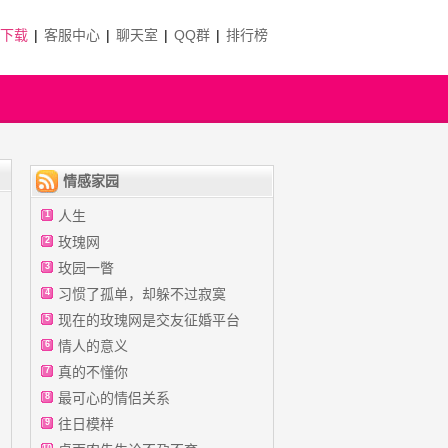
P下载
|
客服中心
|
聊天室
|
QQ群
|
排行榜
情感家园
人生
1
玫瑰网
2
玫园一瞥
3
习惯了孤单，却躲不过寂寞
4
现在的玫瑰网是交友征婚平台
5
情人的意义
6
真的不懂你
7
最可心的情侣关系
8
往日模样
9