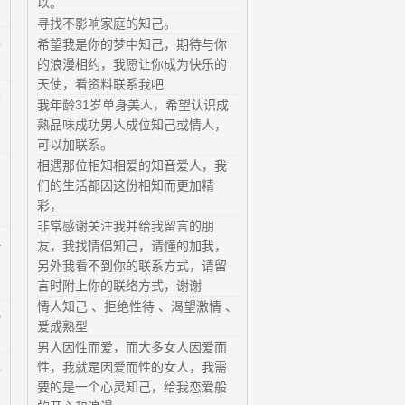
以。
寻找不影响家庭的知己。
5
希望我是你的梦中知己，期待与你
的浪漫相约，我愿让你成为快乐的
天使，看资料联系我吧
3
我年龄31岁单身美人，希望认识成
熟品味成功男人成位知己或情人，
可以加联系。
相遇那位相知相爱的知音爱人，我
7
们的生活都因这份相知而更加精
彩，
非常感谢关注我并给我留言的朋
4
友，我找情侣知己，请懂的加我，
另外我看不到你的联系方式，请留
言时附上你的联络方式，谢谢
情人知己 、拒绝性待 、渴望激情 、
0
爱成熟型
男人因性而爱，而大多女人因爱而
性，我就是因爱而性的女人，我需
9
要的是一个心灵知己，给我恋爱般