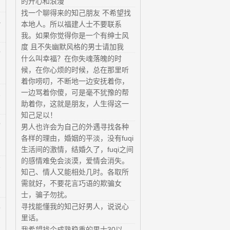
的开心和浪漫
找一个聊得来的知己朋友 不希望找
4
本地人。所以福建人士不要联系
我。如果你觉得你是一个有绅士风
度 且不失幽默风格的男士请加我
9
什么叫幸福？在你失魂落魄的时
候，在你心烦的时候，总在那里听
着你唠叨，不断地一边安抚着你，
一边骂着你傻，可是毫不犹豫的帮
2
助着你，这就是朋友，人生得这一
知己足以！
9
男人也许会为自己的外遇寻找各种
各样的理由，婚姻的平淡，没有fuqi
生活间的激情，结婚久了，fuqi之间
的感情难免会淡漠，爱情会消失。
2
知己、情人又能相处几时。各取所
知
需就好，不要花言巧语的欺骗女
士，骗子勿扰。
寻找能懂我的知己好男人，说说心
3
里话。
我希望找个成熟稳重的男士30以