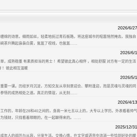
2026/6/2
分缠绵的诗意。细雨如丝，轻柔地抚过青石板路，将这座城市的喧嚣悄然掩去。我独自
盖碗茶升腾起袅袅白雾，氤氲了视线，也氤氲……
2026/6/
单，成熟稳重 有素质担当的男士 ！希望彼此真心相伴 ，相处舒服 对方有一定的生活
 ！彼此相互温暖
2026/5/
的重要一课。历经岁月沉淀，方知交友从非刻意迎合、攀附逢迎，而是灵魂与灵魂的同
心参悟的成熟相处之道。真正的情谊，从无刻……
2026/4/1
工作的，年龄在28和40之间的，身高一米七五以上的，大专以上学历。外表看着帅
不为钱财，只找看着顺眼的，在一起聊得来的。……
2025/12/3
着成年人的阅历与从容，分享生活、交换心情，在文字或语音中流淌一些恰到好处的暧