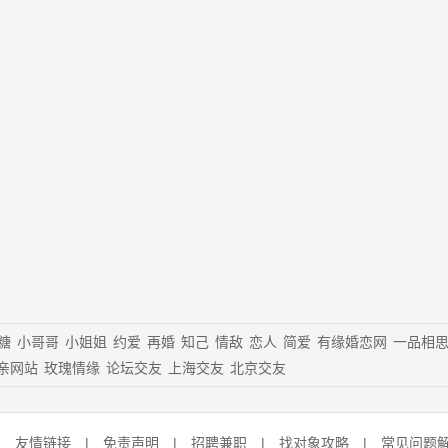
糖
小哥哥
小姐姐
约爱
再婚
知己
情敌
恋人
简爱
有缘婚恋网
一品相
亲网站
玫瑰情缘
论坛交友
上海交友
北京交友
|
友情链接
|
免责声明
|
招聘兼职
|
找对象攻略
|
常见问题