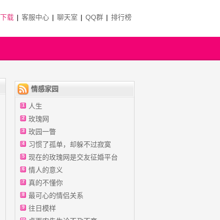
P下载
|
客服中心
|
聊天室
|
QQ群
|
排行榜
情感家园
人生
1
玫瑰网
2
玫园一瞥
3
习惯了孤单，却躲不过寂寞
4
现在的玫瑰网是交友征婚平台
5
情人的意义
6
真的不懂你
7
最可心的情侣关系
8
往日模样
9