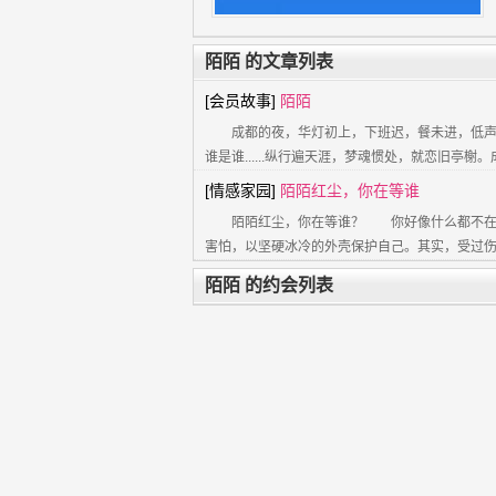
陌陌 的文章列表
[会员故事]
陌陌
成都的夜，华灯初上，下班迟，餐未进，低声
谁是谁......纵行遍天涯，梦魂惯处，就恋旧亭榭
[情感家园]
陌陌红尘，你在等谁
陌陌红尘，你在等谁？ 你好像什么都不在
害怕，以坚硬冰冷的外壳保护自己。其实，受过
陌陌 的约会列表