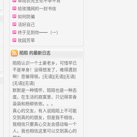
卓雨农先生论不孕不育
10
给玫瑰网的一封书信
11
如何防骗
12
活好自己
13
5
终于见到你━━（一）
14
，
玫园芳草
15
7
陌陌 的最新日志
陌陌认识一个土豪老乡，可惜早已
不是单身！没得想发了，难得遇到
啊！悲催得很。[无语][无语][无语]
[无语][无语]
默默是一种情怀，陌陌也是一种态
度。在生活的寂寞里，只记得茶香
袅袅和杨柳依依。。。
真心的交友，有人说陌陌上不可能
交到真的的朋友，但是我不相信，
我相信只要真心交友会感动每一个
人，我也相信这里可以交到真心的