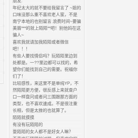
朋友.
年纪太大的就不要给我留言了 ~姐的
口味没那么重不喜欢老人家，不是
南宁本地的也别留言 浪费时间~要骗
美眉***的就上陌陌**吧！别他妈在这
骗人~
喜欢我就请加我陌陌或者微信
吧！！！
有些人要找情侣吗？玩陌陌里边到
处都是。一??里边都可以找的，希
望你们能找到自己的需要。祝福你
们了！
比较感性，来这里不是单纯YP，不
然陌陌更方便，很反感上来就查户
口一样盘问或者问三围跟那方面的
类型，也不喜欢速成。不是很注重
长相，但是太挫的也就算了。
陌陌就摸摸
有没有玩陌陌的
耍陌陌的女人都不是好女人嘛？