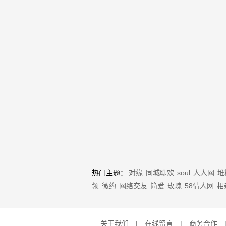
热门主题：
对缘
同城聊欢
soul
人人网
堆
领
微约
网络交友
简爱
玫瑰
58情人网
相
关于我们
|
在线留言
|
商务合作