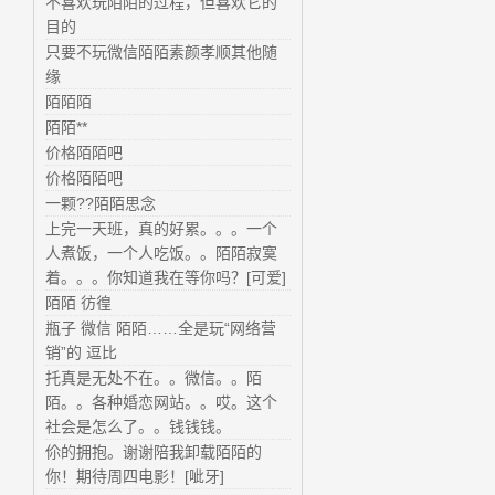
不喜欢玩陌陌的过程，但喜欢它的
目的
只要不玩微信陌陌素颜孝顺其他随
缘
陌陌陌
陌陌**
价格陌陌吧
价格陌陌吧
一颗??陌陌思念
上完一天班，真的好累。。。一个
人煮饭，一个人吃饭。。陌陌寂寞
着。。。你知道我在等你吗？[可爱]
陌陌 彷徨
瓶子 微信 陌陌……全是玩“网络营
销”的 逗比
托真是无处不在。。微信。。陌
陌。。各种婚恋网站。。哎。这个
社会是怎么了。。钱钱钱。
伱的拥抱。谢谢陪我卸载陌陌的
你！期待周四电影！[呲牙]