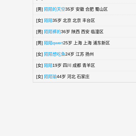
[男]
陌陌的天空
35岁 安徽 合肥 蜀山区
[女]
陌陌
35岁 北京 北京 丰台区
[男]
陌陌裤的
36岁 陕西 西安 临潼区
[男]
陌陌qwert
25岁 上海 上海 浦东新区
[女]
陌陌想吃鱼
24岁 江苏 扬州
[女]
陌陌
19岁 四川 成都 青羊区
[女]
陌陌瑜
44岁 河北 石家庄