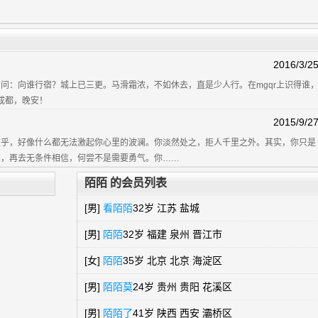
2016/3/2
问：向谁行宿？城上已三更。马滑霜浓，不如休去，直是少人行。在mgqr上识得谁
。成都，晚安！
2015/9/2
乎，好像什么都无法激起你心里的波澜。你淡然处之，拒人千里之外。其实，你只是
伤，再去无条件相信，何尝不是需要勇气。你……
陌陌 的会员列表
[男]
看陌陌
32岁 江苏 盐城
[男]
陌陌
32岁 福建 泉州 晋江市
[女]
陌陌
35岁 北京 北京 海淀区
[男]
陌陌莫
24岁 贵州 贵阳 花溪区
[男]
陌陌了
41岁 陕西 西安 灞桥区