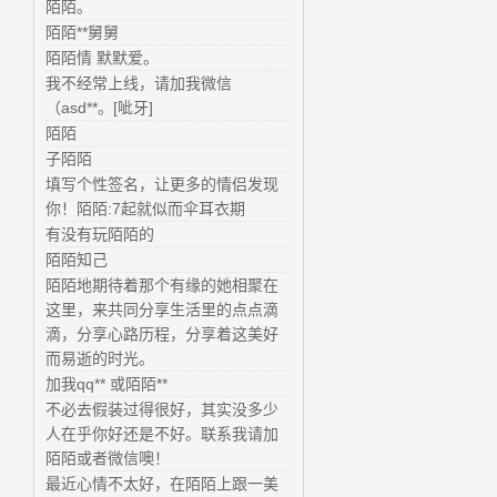
陌陌。
陌陌**舅舅
陌陌情 默默爱。
我不经常上线，请加我微信
（asd**。[呲牙]
陌陌
子陌陌
填写个性签名，让更多的情侣发现
你！陌陌:7起就似而伞耳衣期
有没有玩陌陌的
陌陌知己
陌陌地期待着那个有缘的她相聚在
这里，来共同分享生活里的点点滴
滴，分享心路历程，分享着这美好
而易逝的时光。
加我qq** 或陌陌**
不必去假装过得很好，其实没多少
人在乎你好还是不好。联系我请加
陌陌或者微信噢！
最近心情不太好，在陌陌上跟一美