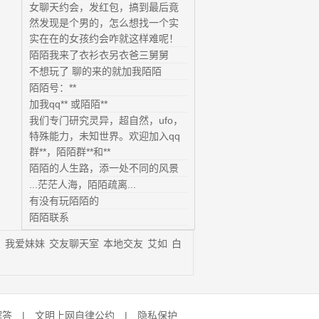
女聊天约会，发红包，搞到最后竟
然发现是个男的，怎么想找一个实
实在在的女孩约会咋就这样难呢！
陌陌我来了衣衫衣另衣爸三舅舅
不想玩了 聊的来的就加我陌陌
陌陌号：**
加我qq** 或陌陌**
我们专门研究灵异，超自然，ufo，
特殊能力，未知世界。欢迎加入qq
群**，陌陌群**和**
陌陌的人生路，添一处不同的风景
...茫茫人海，陌陌疏离...
有没有玩陌陌的
陌陌联系
思
我爱妹妹
交友聊天室
本地交友
艾如
白
解答
|
文明上网自律公约
|
隐私保护