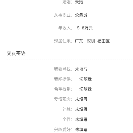
婚姻：
未婚
从事职业：
公务员
年收入：
_5_8万元
现居住地：
广东
深圳
福田区
交友密语
我要寻找：
未填写
我能提供：
一切随缘
希望得到：
一切随缘
爱情观念：
未填写
外貌：
未填写
个性：
未填写
兴趣爱好：
未填写