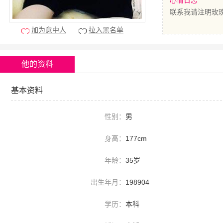
心情日志
联系我请注明玫
加为意中人
拉入黑名单
他的资料
基本资料
性别：
男
身高：
177cm
年龄：
35岁
出生年月：
198904
学历：
本科