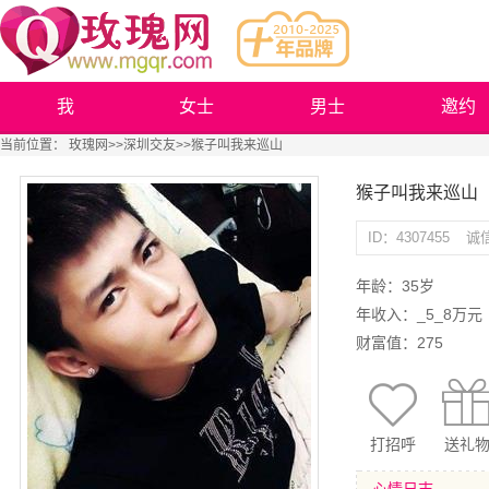
我
女士
男士
邀约
当前位置：
玫瑰网
>>
深圳交友
>>猴子叫我来巡山
猴子叫我来巡山
ID：4307455
诚
年龄：35岁
年收入：_5_8万元
财富值：275
打招呼
送礼