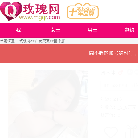
我
女士
男士
邀约
当前位置：
玫瑰网
>>
西安交友
>>圆不胖
圆不胖的账号被封号 
圆不胖
ID：5221948
诚
年龄：24岁
年收入：_3_5万元
财富值：0