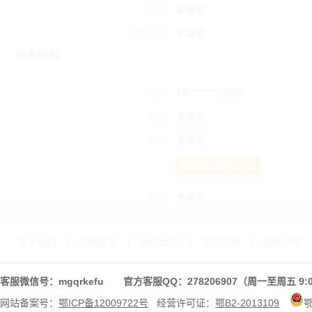
个性：
未填写
兴趣爱好：
未填写
联系资料
QQ：
10********
未验证
微信：
未填写
邮箱：
未填写
查看网络联系方式
手机：
未填写
关于我们
|
在线留言
|
商务合作
|
友情链接
|
免责声明
客服微信号：mgqrkefu 官方客服QQ：278206907（周一至周五 9:0
网站备案号：
鄂ICP备12009722号
经营许可证：
鄂B2-2013109