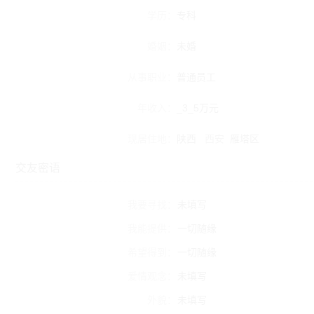
学历：
专科
婚姻：
未婚
从事职业：
普通员工
年收入：
_3_5万元
现居住地：
陕西
西安
雁塔区
交友密语
我要寻找：
未填写
我能提供：
一切随缘
希望得到：
一切随缘
爱情观念：
未填写
外貌：
未填写