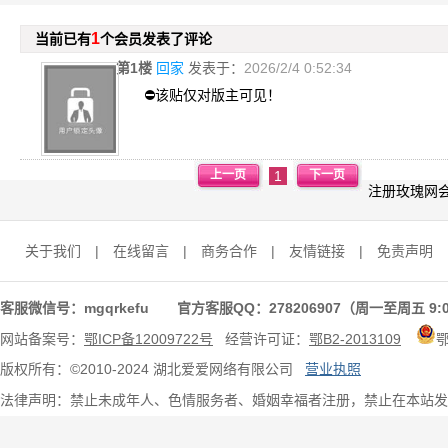
1
当前已有
个会员发表了评论
第1楼
回家
发表于：
2026/2/4 0:52:34
⛔️该贴仅对版主可见！
上一页
1
下一页
注册玫瑰网
关于我们
|
在线留言
|
商务合作
|
友情链接
|
免责声明
客服微信号：mgqrkefu 官方客服QQ：278206907（周一至周五 9:0
网站备案号：
鄂ICP备12009722号
经营许可证：
鄂B2-2013109
版权所有：©2010-2024 湖北爱爱网络有限公司
营业执照
法律声明：禁止未成年人、色情服务者、婚姻幸福者注册，禁止在本站发