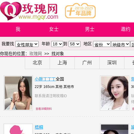
我
女士
男士
邀约
我要找
年龄
到
地区
你现在的位置：
玫瑰网
>> 找对象
北京
上海
广州
深圳
小胖丁丁丁
全国
22岁 165cm 其他
其他市
3
联系我请注明玫瑰ID
查看详细资料
梧桐