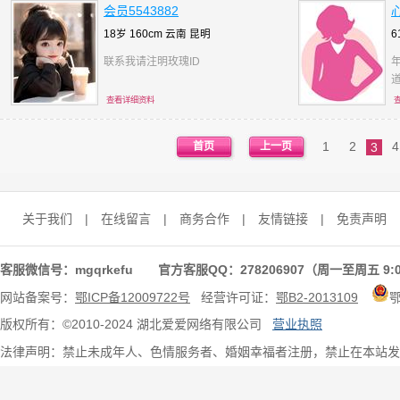
会员5543882
18岁 160cm 云南
昆明
6
联系我请注明玫瑰ID
查看详细资料
1
2
4
首页
上一页
3
关于我们
|
在线留言
|
商务合作
|
友情链接
|
免责声明
客服微信号：mgqrkefu 官方客服QQ：278206907（周一至周五 9:0
网站备案号：
鄂ICP备12009722号
经营许可证：
鄂B2-2013109
版权所有：©2010-2024 湖北爱爱网络有限公司
营业执照
法律声明：禁止未成年人、色情服务者、婚姻幸福者注册，禁止在本站发