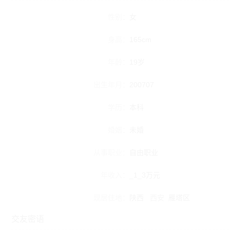
性别：
女
身高：
165cm
年龄：
19岁
出生年月：
200707
学历：
本科
婚姻：
未婚
从事职业：
自由职业
年收入：
_1_3万元
现居住地：
陕西
西安
雁塔区
交友密语