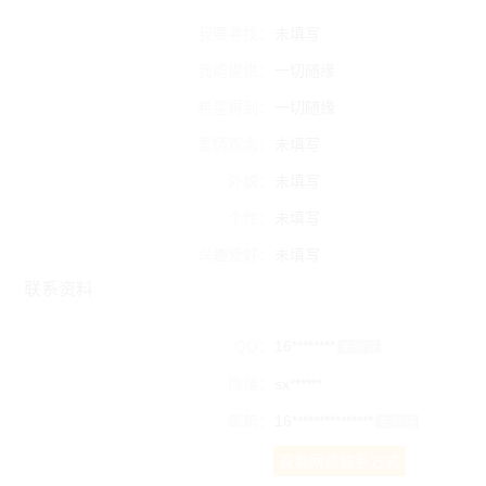
我要寻找：
未填写
我能提供：
一切随缘
希望得到：
一切随缘
爱情观念：
未填写
外貌：
未填写
个性：
未填写
兴趣爱好：
未填写
联系资料
QQ：
16********
未验证
微信：
sx******
邮箱：
16***************
未验证
查看网络联系方式