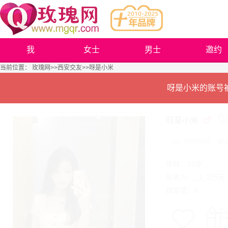
我
女士
男士
邀约
当前位置：
玫瑰网
>>
西安交友
>>呀是小米
呀是小米的账号
呀是小米
ID：5543860
诚
年龄：19岁
年收入：_1_3万元
财富值：0