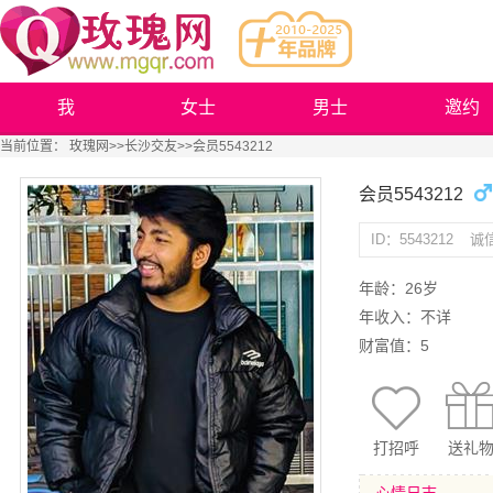
我
女士
男士
邀约
当前位置：
玫瑰网
>>
长沙交友
>>会员5543212
会员5543212
ID：5543212
诚
年龄：26岁
年收入：不详
财富值：5
打招呼
送礼