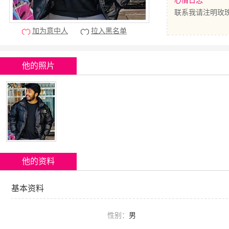
心情日志
联系我请注明玫瑰
加为意中人
拉入黑名单
他的照片
他的资料
基本资料
性别：
男