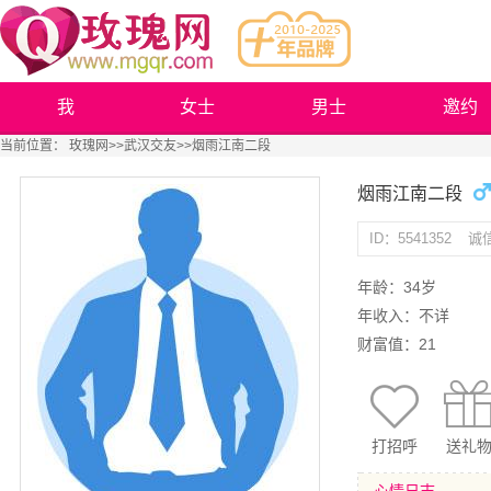
我
女士
男士
邀约
当前位置：
玫瑰网
>>
武汉交友
>>烟雨江南二段
烟雨江南二段
ID：5541352
诚
年龄：34岁
年收入：不详
财富值：21
打招呼
送礼