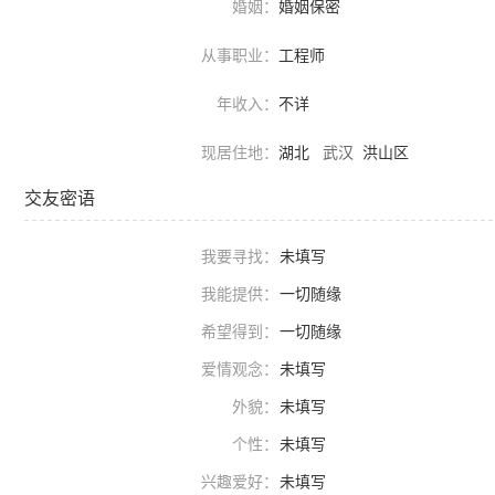
婚姻：
婚姻保密
从事职业：
工程师
年收入：
不详
现居住地：
湖北
武汉
洪山区
交友密语
我要寻找：
未填写
我能提供：
一切随缘
希望得到：
一切随缘
爱情观念：
未填写
外貌：
未填写
个性：
未填写
兴趣爱好：
未填写