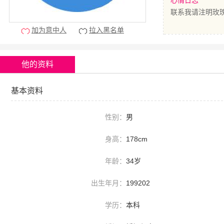
心情日志
联系我请注明玫
加为意中人
拉入黑名单
他的资料
基本资料
性别：
男
身高：
178cm
年龄：
34岁
出生年月：
199202
学历：
本科