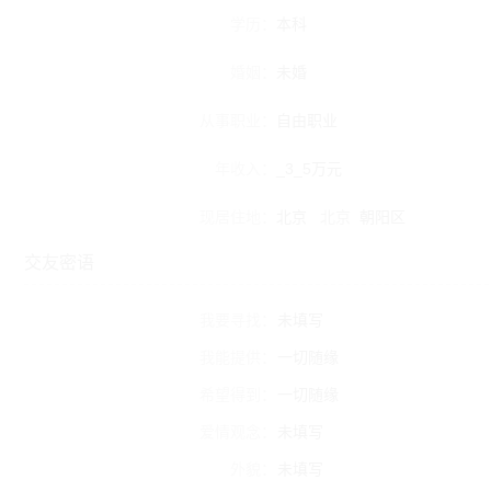
学历：
本科
婚姻：
未婚
从事职业：
自由职业
年收入：
_3_5万元
现居住地：
北京
北京
朝阳区
交友密语
我要寻找：
未填写
我能提供：
一切随缘
希望得到：
一切随缘
爱情观念：
未填写
外貌：
未填写