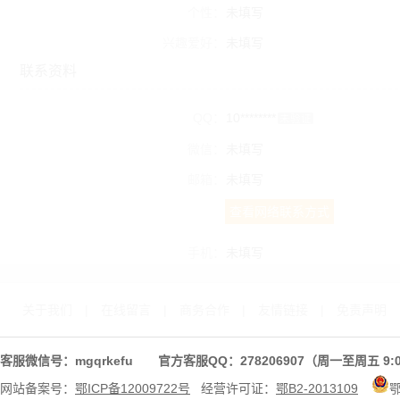
个性：
未填写
兴趣爱好：
未填写
联系资料
QQ：
10********
未验证
微信：
未填写
邮箱：
未填写
查看网络联系方式
手机：
未填写
关于我们
|
在线留言
|
商务合作
|
友情链接
|
免责声明
客服微信号：mgqrkefu 官方客服QQ：278206907（周一至周五 9:0
网站备案号：
鄂ICP备12009722号
经营许可证：
鄂B2-2013109