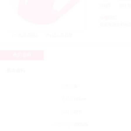
打招呼
送礼
心情日志
联系我请注明玫瑰网[
加为意中人
拉入黑名单
她的资料
基本资料
性别：
女
身高：
162cm
年龄：
21岁
出生年月：
200509