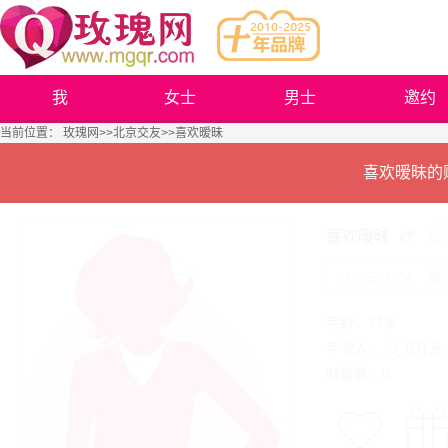
我
女士
男士
邀约
当前位置：
玫瑰网
>>
北京交友
>>喜欢暧昧
喜欢暧昧的
喜欢暧昧
ID：5541084
诚
年龄：21岁
年收入：_3_5万元
财富值：0