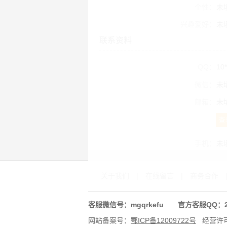
个性：
未
兴趣爱好：
未
联系资料
QQ：
10*
微信：
未
邮箱：
未
查
手机：
未
关于我们
|
在线留言
|
商务合作
客服微信号：mgqrkefu 官方客服QQ：278
网站备案号：
鄂ICP备12009722号
经营许