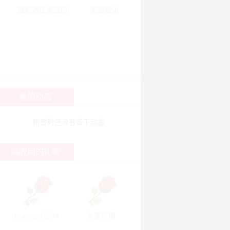
我和她往来信[
0
]
举报投诉
她的动态
她暂时还没有留下动态
她收到的礼物
bravejun1234
未来可期