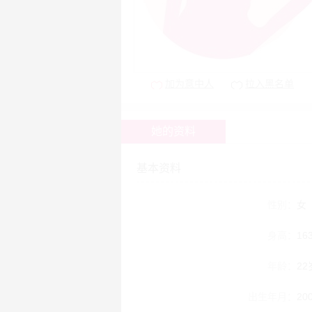
加为意中人
拉入黑名单
她的资料
基本资料
性别：
女
身高：
16
年龄：
22
出生年月：
20