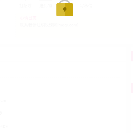
打招呼
送礼物
发红包
写私信
心情日志
联系我请注明玫瑰网[mgqr.com]
3cm
岁
0409