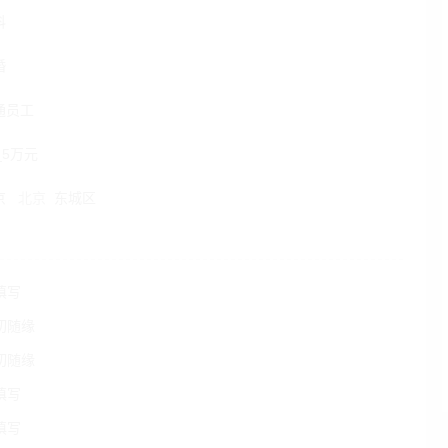
科
婚
通员工
_5万元
京
北京
东城区
填写
切随缘
切随缘
填写
填写