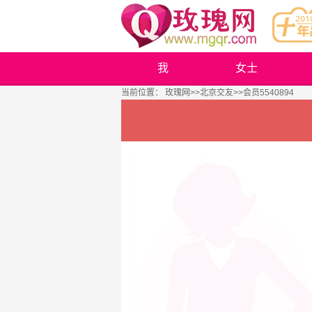
我
女士
当前位置：
玫瑰网
>>
北京交友
>>会员5540894