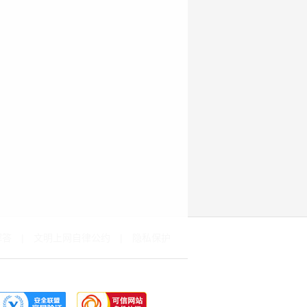
解答
|
文明上网自律公约
|
隐私保护