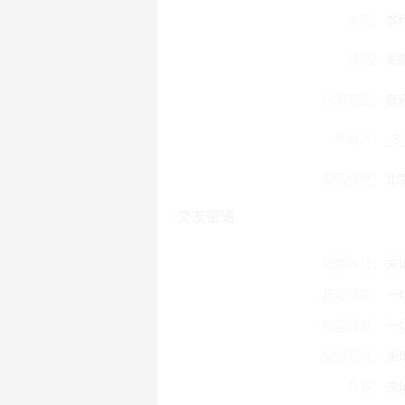
学历：
本
婚姻：
未
从事职业：
普
年收入：
_3
现居住地：
北
交友密语
我要寻找：
未
我能提供：
一
希望得到：
一
爱情观念：
未
外貌：
未