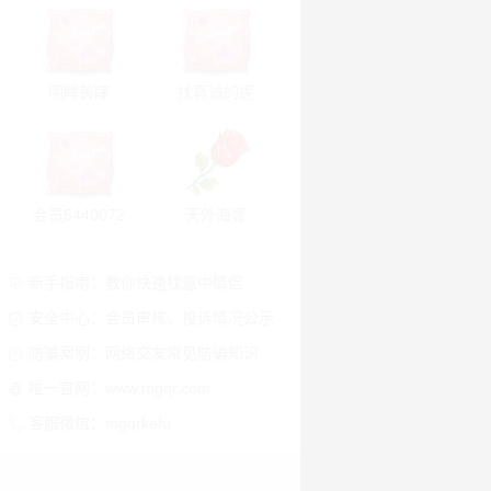
明眸善睐
找真诚的妮
会员5440072
天外海青
新手指南：教你快速找意中情侣
安全中心：会员审核、投诉情况公示
防骗案例：网络交友常见防骗知识
唯一官网：www.mgqr.com
客服微信：mgqrkefu