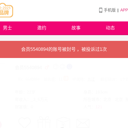
手机版
|
AP
男士
邀约
故事
动态
会员5540894的账号被封号 ，被投诉过1次
会员5540894
ID：5540894
诚信值：11
IP属地：
九江
最近回访： 1个
年龄：22岁
身高：163cm
年收入：_3_5万元
所在城市：北京
北京
东
财富值：0
人气：
121