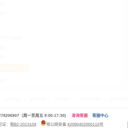
填写
填写
*******
未验证
填写
填写
看网络联系方式
填写
|
友情链接
|
免责声明
|
招聘兼职
|
找对象攻略
|
常见问题
206907（周一至周五 9:00-17:30)
咨询客服
客服中心
可证：
鄂B2-2013109
鄂公网安备:
42080402000110号