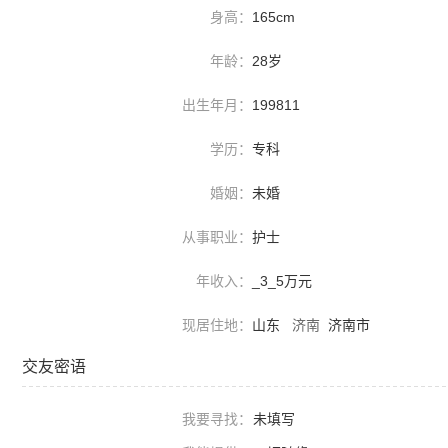
身高：
165cm
年龄：
28岁
出生年月：
199811
学历：
专科
婚姻：
未婚
从事职业：
护士
年收入：
_3_5万元
现居住地：
山东
济南
济南市
交友密语
我要寻找：
未填写