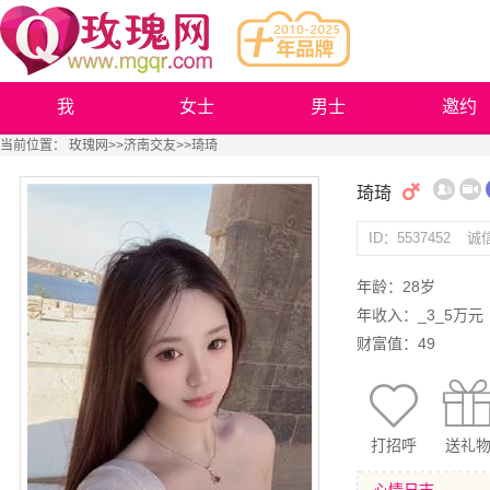
我
女士
男士
邀约
当前位置：
玫瑰网
>>
济南交友
>>琦琦
琦琦
ID：5537452
诚
年龄：28岁
年收入：_3_5万元
财富值：49
打招呼
送礼