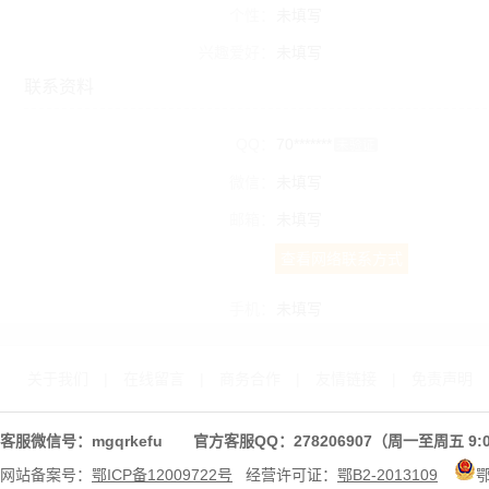
个性：
未填写
兴趣爱好：
未填写
联系资料
QQ：
70*******
未验证
微信：
未填写
邮箱：
未填写
查看网络联系方式
手机：
未填写
关于我们
|
在线留言
|
商务合作
|
友情链接
|
免责声明
客服微信号：mgqrkefu 官方客服QQ：278206907（周一至周五 9:0
网站备案号：
鄂ICP备12009722号
经营许可证：
鄂B2-2013109