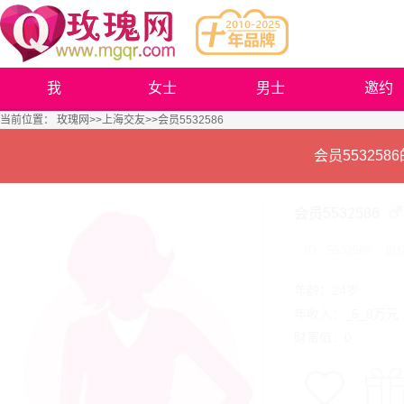
我
女士
男士
邀约
当前位置：
玫瑰网
>>
上海交友
>>会员5532586
会员55325
会员5532586
ID：5532586
诚
年龄：24岁
年收入：_5_8万元
财富值：0