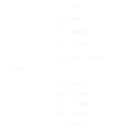
学历：
本科
婚姻：
未婚
从事职业：
普通员工
年收入：
_5_8万元
现居住地：
上海
上海
徐汇区
交友密语
我要寻找：
未填写
我能提供：
一切随缘
希望得到：
一切随缘
爱情观念：
未填写
外貌：
未填写