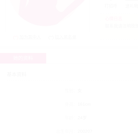
打招呼
送礼
心情日志
联系我请注明玫瑰网[
加为意中人
拉入黑名单
她的资料
基本资料
性别：
女
身高：
161cm
年龄：
24岁
出生年月：
200207