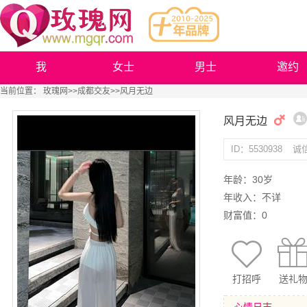
我
女士
男士
邀约
当前位置：
玫瑰网
>>
成都交友
>>风月无边
风月无边
ID：5530938
诚
年龄：30岁
年收入：不详
财富值：0
打招呼
送礼