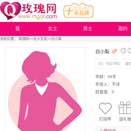
我
女士
男士
邀约
当前位置：
玫瑰网
>>
长沙交友
>>白小梨
白小梨
ID：5527952
诚
年龄：49岁
年收入：不详
财富值：0
打招呼
送礼