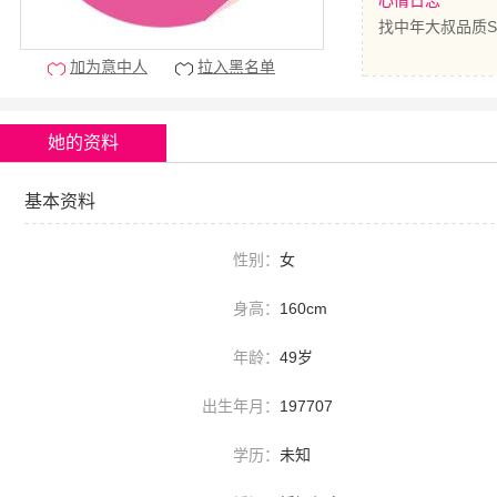
心情日志
找中年大叔品质S
加为意中人
拉入黑名单
她的资料
基本资料
性别：
女
身高：
160cm
年龄：
49岁
出生年月：
197707
学历：
未知