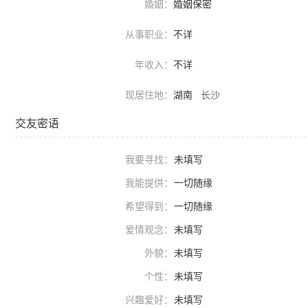
婚姻：
婚姻保密
从事职业：
不详
年收入：
不详
现居住地：
湖南
长沙
交友密语
我要寻找：
未填写
我能提供：
一切随缘
希望得到：
一切随缘
爱情观念：
未填写
外貌：
未填写
个性：
未填写
兴趣爱好：
未填写