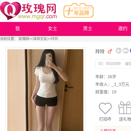
我
女士
男士
邀约
当前位置：
玫瑰网
>>
深圳交友
>>玲玲
玲玲
ID：5519309
诚
年龄：26岁
年收入：_1_3万元
财富值：19
打招呼
送礼