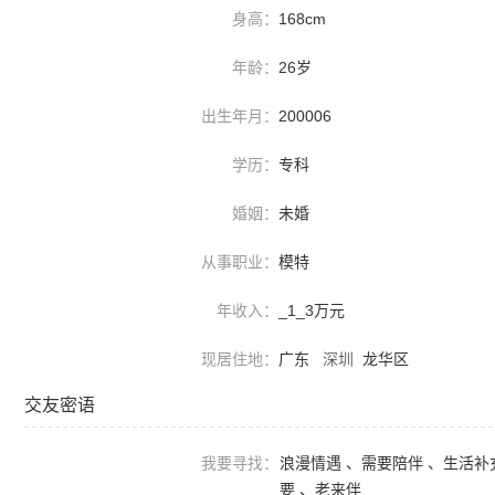
身高：
168cm
年龄：
26岁
出生年月：
200006
学历：
专科
婚姻：
未婚
从事职业：
模特
年收入：
_1_3万元
现居住地：
广东
深圳
龙华区
交友密语
我要寻找：
浪漫情遇 、需要陪伴 、生活补
要 、老来伴