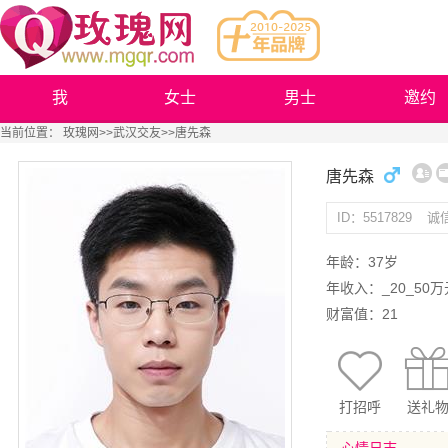
我
女士
男士
邀约
当前位置：
玫瑰网
>>
武汉交友
>>唐先森
唐先森
ID：5517829
诚
年龄：37岁
年收入：_20_50万
财富值：21
打招呼
送礼