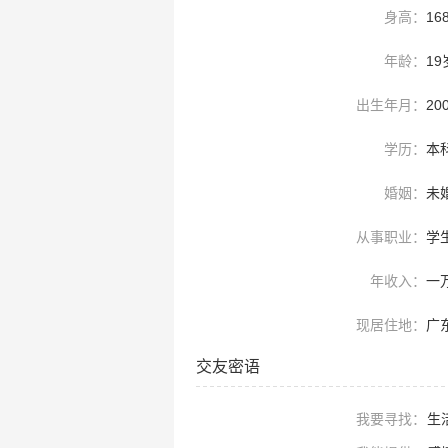
身高：
16
年龄：
19
出生年月：
20
学历：
本
婚姻：
未
从事职业：
学
年收入：
一
现居住地：
广
交友密语
我要寻找：
生