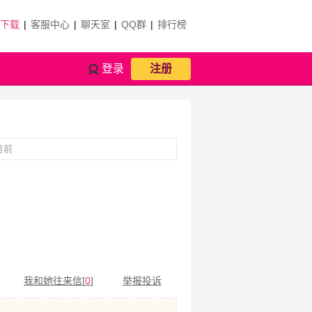
P下载
|
客服中心
|
聊天室
|
QQ群
|
排行榜
登录
注册
月前
我和她往来信[
0
]
举报投诉