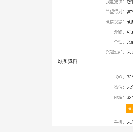
我能提供：
感
希望得到：
富
爱情观念：
爱
外貌：
可
个性：
文
兴趣爱好：
未
联系资料
QQ：
32*
微信：
未
邮箱：
32*
查
手机：
未