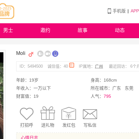
手机版
|
AP
男士
邀约
故事
动态
Moli
ID：5494500
诚信值：40
IP属地：
广州
最近回访： 6个
年龄：19岁
身高：168cm
年收入：一万以下
所在城市：广东
东莞
财富值：19
人气：
795
打招呼
送礼物
发红包
写私信
心情日志