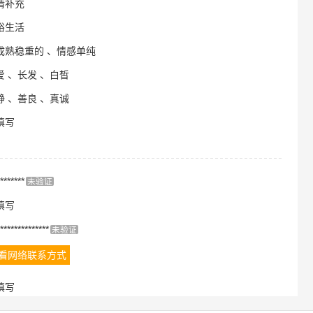
情补充
裕生活
成熟稳重的 、情感单纯
爱 、长发 、白皙
静 、善良 、真诚
填写
*******
未验证
填写
**************
未验证
看网络联系方式
填写