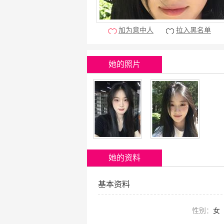
加为意中人
拉入黑名单
她的照片
她的资料
基本资料
性别：
女