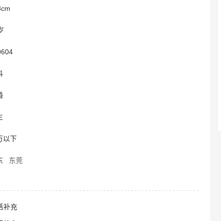
8cm
岁
0604
科
婚
生
万以下
东
东莞
活补充