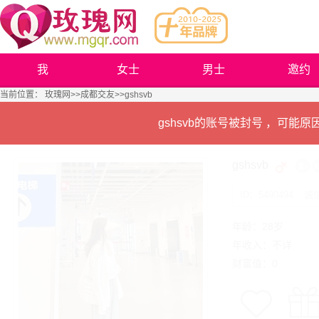
我
女士
男士
邀约
当前位置：
玫瑰网
>>
成都交友
>>gshsvb
gshsvb的账号被封号 ，可
gshsvb
ID：5490494
诚
年龄：28岁
年收入：不详
财富值：0