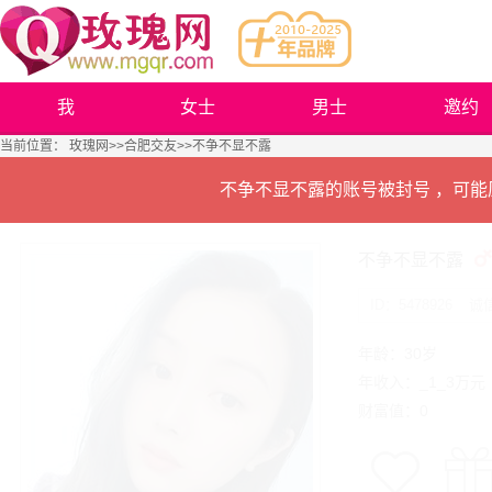
我
女士
男士
邀约
当前位置：
玫瑰网
>>
合肥交友
>>不争不显不露
不争不显不露的账号被封号 ，可
不争不显不露
ID：5478926
诚
年龄：30岁
年收入：_1_3万元
财富值：0