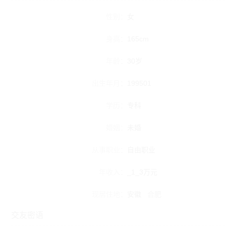
性别：
女
身高：
165cm
年龄：
30岁
出生年月：
199501
学历：
专科
婚姻：
未婚
从事职业：
自由职业
年收入：
_1_3万元
现居住地：
安徽
合肥
交友密语