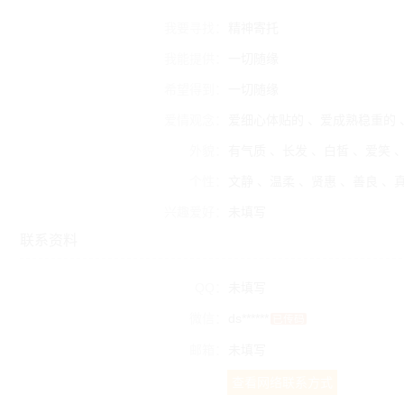
我要寻找：
精神寄托
我能提供：
一切随缘
希望得到：
一切随缘
爱情观念：
爱细心体贴的 、爱成熟稳重的
外貌：
有气质 、长发 、白皙 、爱笑 
个性：
文静 、温柔 、贤惠 、善良 、
兴趣爱好：
未填写
联系资料
QQ：
未填写
微信：
ds******
已传码
邮箱：
未填写
查看网络联系方式