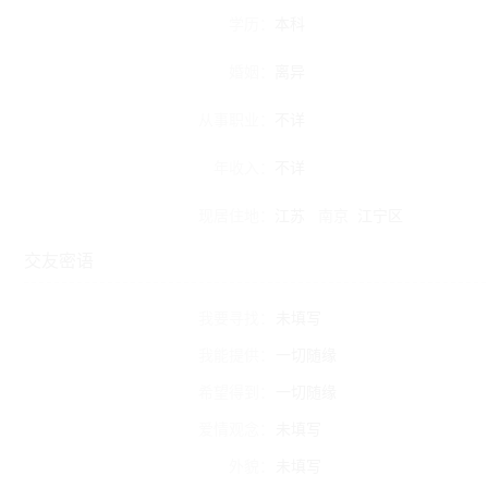
学历：
本科
婚姻：
离异
从事职业：
不详
年收入：
不详
现居住地：
江苏
南京
江宁区
交友密语
我要寻找：
未填写
我能提供：
一切随缘
希望得到：
一切随缘
爱情观念：
未填写
外貌：
未填写