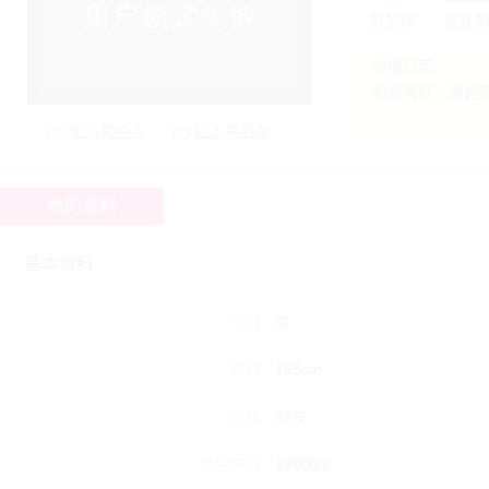
打招呼
送礼
心情日志
相遇美好，邂逅
加为意中人
拉入黑名单
她的资料
基本资料
性别：
女
身高：
165cm
年龄：
35岁
出生年月：
199003