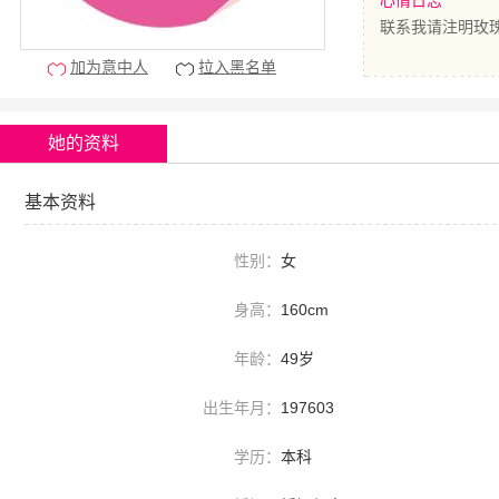
心情日志
联系我请注明玫
加为意中人
拉入黑名单
她的资料
基本资料
性别：
女
身高：
160cm
年龄：
49岁
出生年月：
197603
学历：
本科