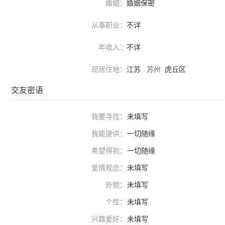
婚姻：
婚姻保密
从事职业：
不详
年收入：
不详
现居住地：
江苏
苏州
虎丘区
交友密语
我要寻找：
未填写
我能提供：
一切随缘
希望得到：
一切随缘
爱情观念：
未填写
外貌：
未填写
个性：
未填写
兴趣爱好：
未填写