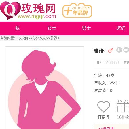
我
女士
男士
邀约
当前位置：
玫瑰网
>>
苏州交友
>>雅雅s
雅雅s
ID：5468358
诚
年龄：49岁
年收入：不详
财富值：0
打招呼
送礼