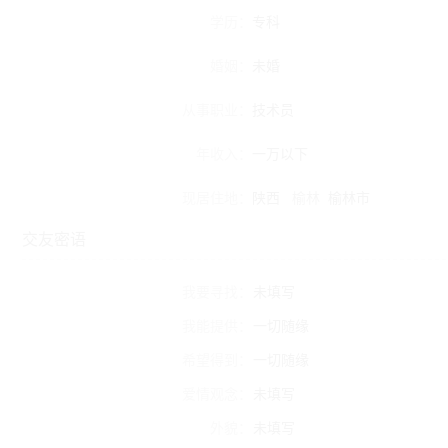
学历：
专科
婚姻：
未婚
从事职业：
技术员
年收入：
一万以下
现居住地：
陕西
榆林
榆林市
交友密语
我要寻找：
未填写
我能提供：
一切随缘
希望得到：
一切随缘
爱情观念：
未填写
外貌：
未填写