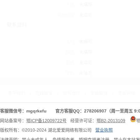
个性：
未填写
兴趣爱好：
未填写
联系资料
QQ：
未填写
微信：
未填写
邮箱：
未填写
手机：
未填写
关于我们
|
在线留言
|
商务合作
|
友情链接
|
免责声明
客服微信号：mgqrkefu 官方客服QQ：278206907（周一至周五 9:0
网站备案号：
鄂ICP备12009722号
经营许可证：
鄂B2-2013109
版权所有：©2010-2024 湖北爱爱网络有限公司
营业执照
法律声明：禁止未成年人、色情服务者、婚姻幸福者注册，禁止在本站发