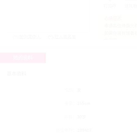
打招呼
送礼
心情日志
奉请各位帅哥大
如果你没有或者
加为意中人
拉入黑名单
拉倒吧。
她的资料
基本资料
性别：
女
身高：
155cm
年龄：
30岁
出生年月：
199407