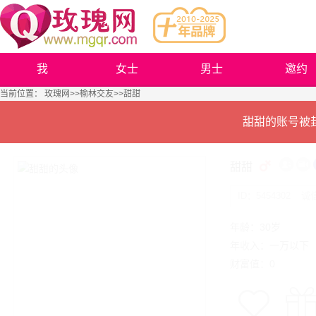
我
女士
男士
邀约
当前位置：
玫瑰网
>>
榆林交友
>>甜甜
甜甜的账号被
甜甜
ID：5454302
诚
年龄：30岁
年收入：一万以下
财富值：0