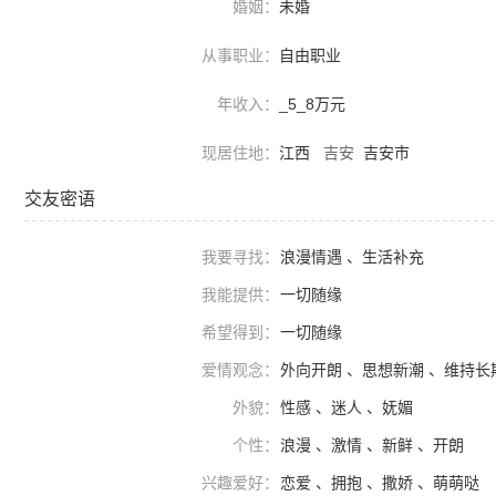
婚姻：
未婚
从事职业：
自由职业
年收入：
_5_8万元
现居住地：
江西
吉安
吉安市
交友密语
我要寻找：
浪漫情遇 、生活补充
我能提供：
一切随缘
希望得到：
一切随缘
爱情观念：
外向开朗 、思想新潮 、维持长
外貌：
性感 、迷人 、妩媚
个性：
浪漫 、激情 、新鲜 、开朗
兴趣爱好：
恋爱 、拥抱 、撒娇 、萌萌哒