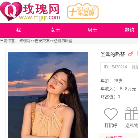
我
女士
男士
邀约
当前位置：
玫瑰网
>>
吉安交友
>>圣诞的哌替
圣诞的哌替
ID：5430214
诚
年龄：28岁
年收入：_5_8万元
财富值：0
打招呼
送礼