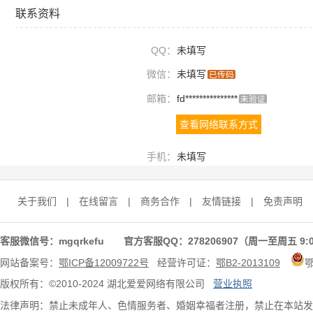
联系资料
QQ：
未填写
微信：
未填写
已传码
邮箱：
fd***************
未验证
查看网络联系方式
手机：
未填写
关于我们
|
在线留言
|
商务合作
|
友情链接
|
免责声明
客服微信号：mgqrkefu 官方客服QQ：278206907（周一至周五 9:0
网站备案号：
鄂ICP备12009722号
经营许可证：
鄂B2-2013109
版权所有：©2010-2024 湖北爱爱网络有限公司
营业执照
法律声明：禁止未成年人、色情服务者、婚姻幸福者注册，禁止在本站发