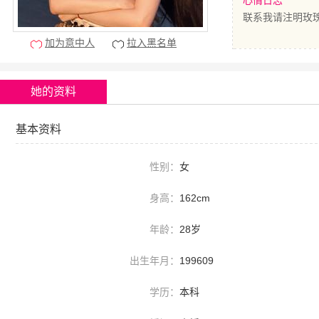
心情日志
联系我请注明玫瑰
加为意中人
拉入黑名单
她的资料
基本资料
性别：
女
身高：
162cm
年龄：
28岁
出生年月：
199609
学历：
本科