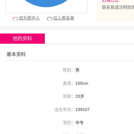
心情日志
联系我请注明玫瑰
加为意中人
拉入黑名单
他的资料
基本资料
性别：
男
身高：
160cm
年龄：
33岁
出生年月：
199107
学历：
中专