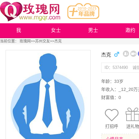
我
女士
男士
邀约
当前位置：
玫瑰网
>>
苏州交友
>>杰克
杰克
ID：5374490
诚
年龄：33岁
年收入：_12_20万
财富值：0
打招呼
送礼