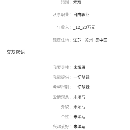
婚姻：
未婚
从事职业：
自由职业
年收入：
_12_20万元
现居住地：
江苏
苏州
吴中区
交友密语
我要寻找：
未填写
我能提供：
一切随缘
希望得到：
一切随缘
爱情观念：
未填写
外貌：
未填写
个性：
未填写
兴趣爱好：
未填写