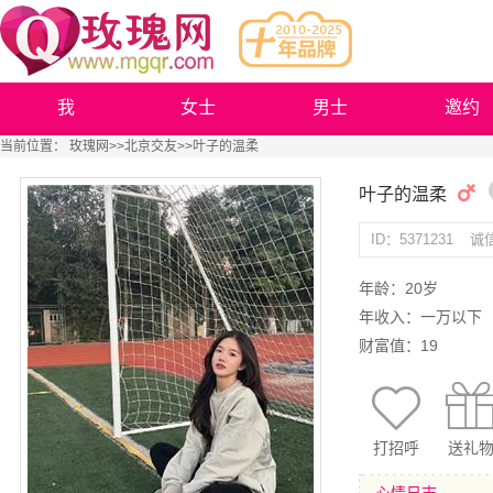
我
女士
男士
邀约
当前位置：
玫瑰网
>>
北京交友
>>叶子的温柔
叶子的温柔
ID：5371231
诚
年龄：20岁
年收入：一万以下
财富值：19
打招呼
送礼