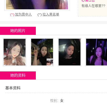
心情日志
有缘人在哪里??
加为意中人
拉入黑名单
她的照片
她的资料
基本资料
性别：
女