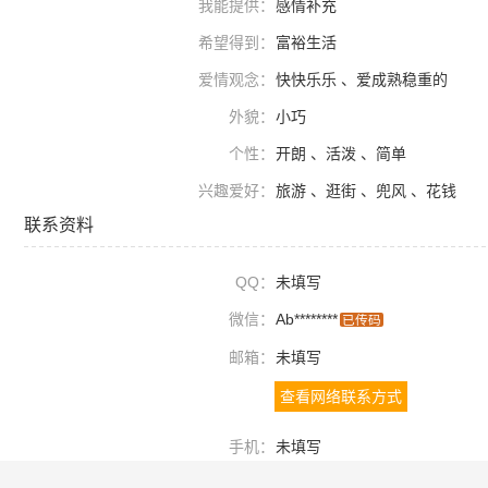
我能提供：
感情补充
希望得到：
富裕生活
爱情观念：
快快乐乐 、爱成熟稳重的
外貌：
小巧
个性：
开朗 、活泼 、简单
兴趣爱好：
旅游 、逛街 、兜风 、花钱
联系资料
QQ：
未填写
微信：
Ab********
已传码
邮箱：
未填写
查看网络联系方式
手机：
未填写