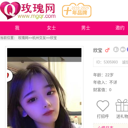
我
女士
男士
邀约
当前位置：
玫瑰网
>>
杭州交友
>>欣宝
欣宝
ID：5305993
诚
年龄：22岁
年收入：不详
财富值：0
打招呼
送礼