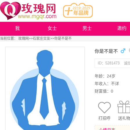
我
女士
男士
邀约
当前位置：
玫瑰网
>>
石家庄交友
>>你是不是不
你是不是不
ID：5281473
诚
年龄：24岁
年收入：不详
财富值：0
打招呼
送礼