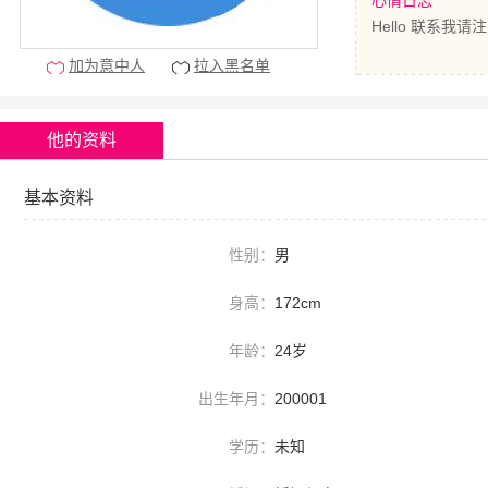
心情日志
Hello 联系我请
加为意中人
拉入黑名单
他的资料
基本资料
性别：
男
身高：
172cm
年龄：
24岁
出生年月：
200001
学历：
未知