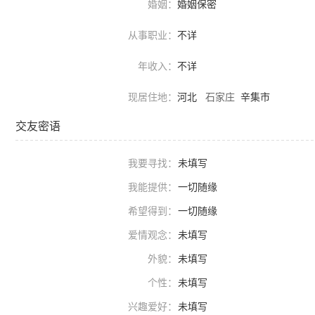
婚姻：
婚姻保密
从事职业：
不详
年收入：
不详
现居住地：
河北
石家庄
辛集市
交友密语
我要寻找：
未填写
我能提供：
一切随缘
希望得到：
一切随缘
爱情观念：
未填写
外貌：
未填写
个性：
未填写
兴趣爱好：
未填写