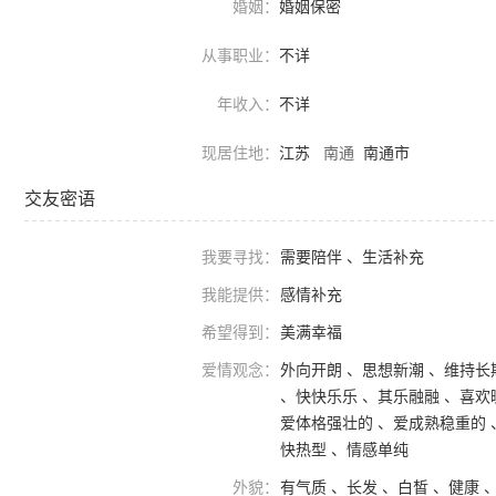
婚姻：
婚姻保密
从事职业：
不详
年收入：
不详
现居住地：
江苏
南通
南通市
交友密语
我要寻找：
需要陪伴 、生活补充
我能提供：
感情补充
希望得到：
美满幸福
爱情观念：
外向开朗 、思想新潮 、维持长
、快快乐乐 、其乐融融 、喜欢
爱体格强壮的 、爱成熟稳重的 
快热型 、情感单纯
外貌：
有气质 、长发 、白皙 、健康 