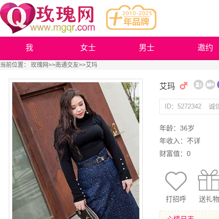
我
女士
男士
邀约
当前位置：
玫瑰网
>>
南通交友
>>艾玛
艾玛
ID：5272342
诚
年龄：36岁
年收入：不详
财富值：0
打招呼
送礼