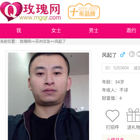
我
女士
男士
邀约
当前位置：
玫瑰网
>>
苏州交友
>>风起了
风起了
ID：5203604
诚
年龄：34岁
年收入：不详
财富值：4
打招呼
送礼