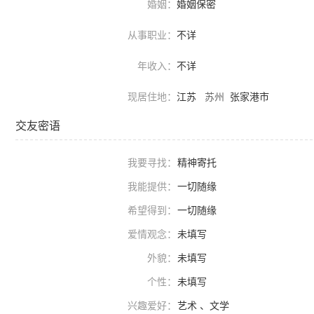
婚姻：
婚姻保密
从事职业：
不详
年收入：
不详
现居住地：
江苏
苏州
张家港市
交友密语
我要寻找：
精神寄托
我能提供：
一切随缘
希望得到：
一切随缘
爱情观念：
未填写
外貌：
未填写
个性：
未填写
兴趣爱好：
艺术 、文学