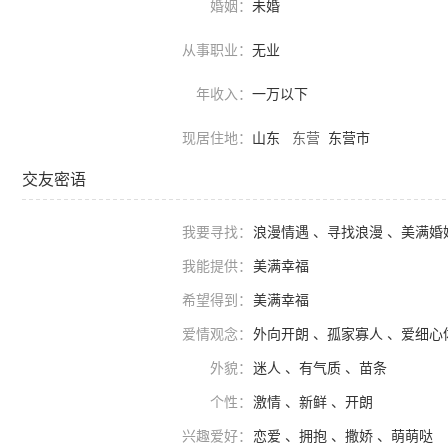
婚姻：
未婚
从事职业：
无业
年收入：
一万以下
现居住地：
山东
东营
东营市
交友密语
我要寻找：
浪漫情遇 、寻找浪漫 、美满婚
我能提供：
美满幸福
希望得到：
美满幸福
爱情观念：
外向开朗 、孤家寡人 、爱细心
外貌：
迷人 、有气质 、苗条
个性：
激情 、新鲜 、开朗
兴趣爱好：
恋爱 、拥抱 、撒娇 、萌萌哒