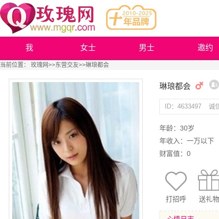
我
女士
男士
邀约
当前位置：
玫瑰网
>>
东营交友
>>琳琅都会
琳琅都会
ID：4633497
诚
年龄：30岁
年收入：一万以下
财富值：0
打招呼
送礼