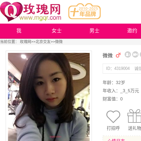
我
女士
男士
邀约
当前位置：
玫瑰网
>>
北京交友
>>微微
微微
ID：4319004
诚
年龄：32岁
年收入：_3_5万元
财富值：0
打招呼
送礼