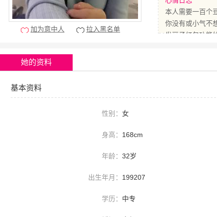
心情日志
本人需要一百个
你没有或小气不
加为意中人
拉入黑名单
发豆子红包功能
她的资料
基本资料
性别：
女
身高：
168cm
年龄：
32岁
出生年月：
199207
学历：
中专