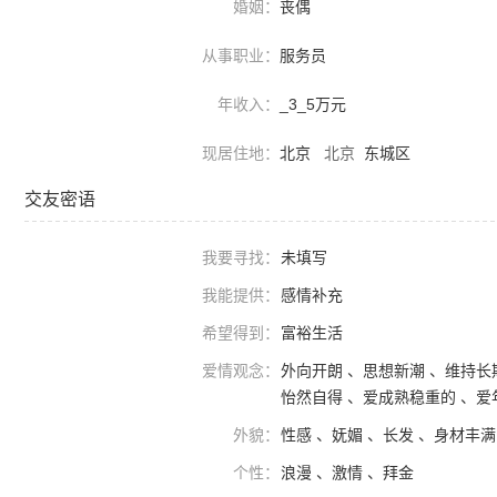
婚姻：
丧偶
从事职业：
服务员
年收入：
_3_5万元
现居住地：
北京
北京
东城区
交友密语
我要寻找：
未填写
我能提供：
感情补充
希望得到：
富裕生活
爱情观念：
外向开朗 、思想新潮 、维持长
怡然自得 、爱成熟稳重的 、爱
外貌：
性感 、妩媚 、长发 、身材丰满
个性：
浪漫 、激情 、拜金