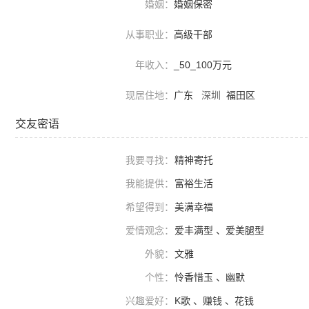
婚姻：
婚姻保密
从事职业：
高级干部
年收入：
_50_100万元
现居住地：
广东
深圳
福田区
交友密语
我要寻找：
精神寄托
我能提供：
富裕生活
希望得到：
美满幸福
爱情观念：
爱丰满型 、爱美腿型
外貌：
文雅
个性：
怜香惜玉 、幽默
兴趣爱好：
K歌 、赚钱 、花钱