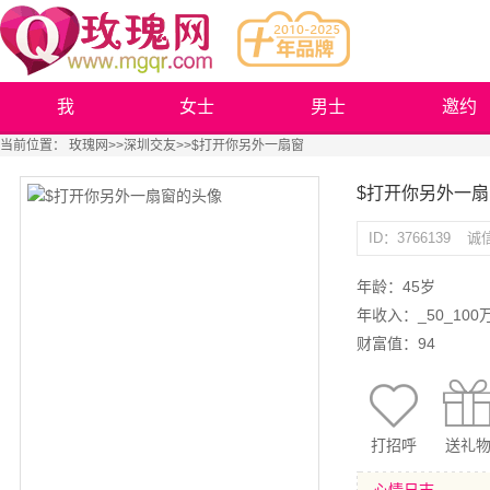
我
女士
男士
邀约
当前位置：
玫瑰网
>>
深圳交友
>>$打开你另外一扇窗
$打开你另外一扇
ID：3766139
诚
年龄：45岁
年收入：_50_100
财富值：94
打招呼
送礼