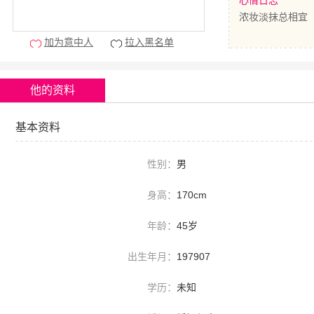
心情日志
浓妆淡抹总相宜
加为意中人
拉入黑名单
他的资料
基本资料
性别：
男
身高：
170cm
年龄：
45岁
出生年月：
197907
学历：
未知