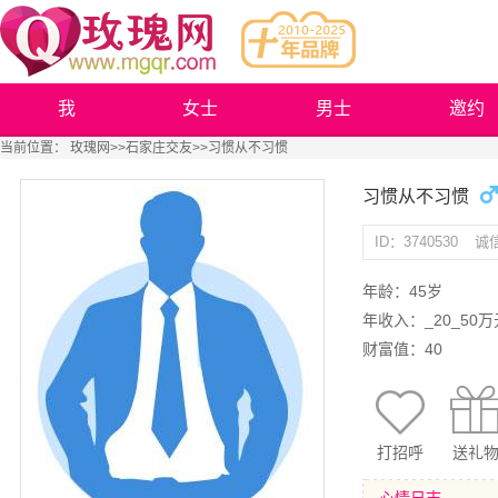
我
女士
男士
邀约
当前位置：
玫瑰网
>>
石家庄交友
>>习惯从不习惯
习惯从不习惯
ID：3740530
诚
年龄：45岁
年收入：_20_50万
财富值：40
打招呼
送礼