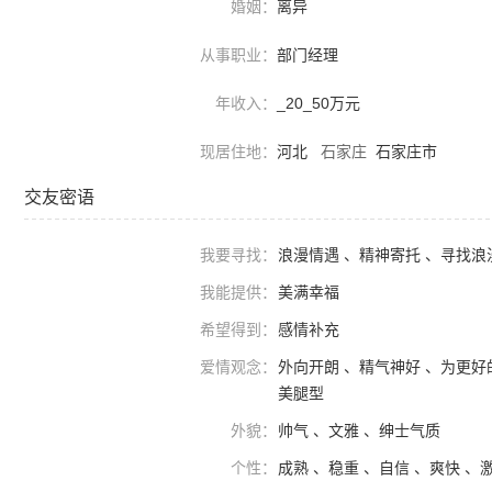
婚姻：
离异
从事职业：
部门经理
年收入：
_20_50万元
现居住地：
河北
石家庄
石家庄市
交友密语
我要寻找：
浪漫情遇 、精神寄托 、寻找浪
我能提供：
美满幸福
希望得到：
感情补充
爱情观念：
外向开朗 、精气神好 、为更好
美腿型
外貌：
帅气 、文雅 、绅士气质
个性：
成熟 、稳重 、自信 、爽快 、