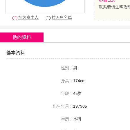
心情日志
联系我请注明玫瑰网(
加为意中人
拉入黑名单
他的资料
基本资料
性别：
男
身高：
174cm
年龄：
45岁
出生年月：
197905
学历：
本科