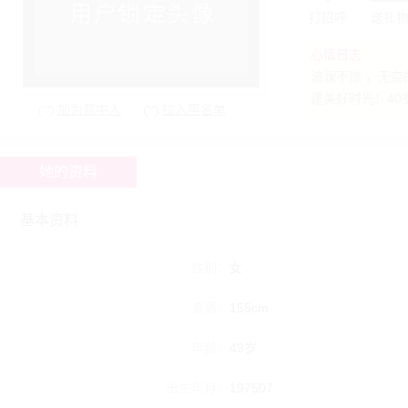
打招呼
送礼
心情日志
波澜不惊 ，无
建美好时光！4
加为意中人
拉入黑名单
她的资料
基本资料
性别：
女
身高：
155cm
年龄：
49岁
出生年月：
197507