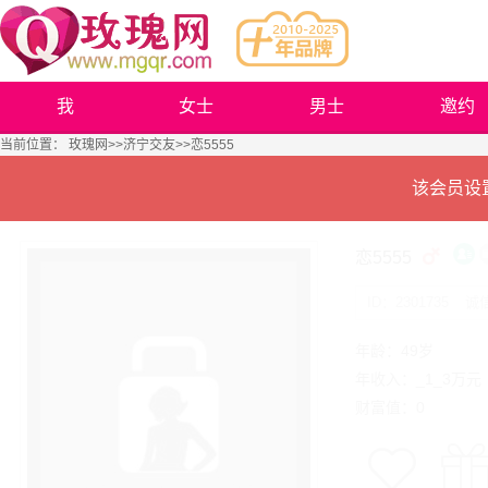
我
女士
男士
邀约
当前位置：
玫瑰网
>>
济宁交友
>>恋5555
该会员设
恋5555
ID：2301735
诚
年龄：49岁
年收入：_1_3万元
财富值：0