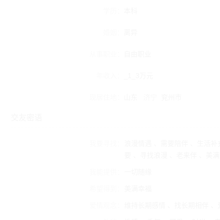
学历：
本科
婚姻：
离异
从事职业：
自由职业
年收入：
_1_3万元
现居住地：
山东
济宁
兖州市
交友密语
我要寻找：
浪漫情遇 、需要陪伴 、生活补
要 、寻找浪漫 、老来伴 、美
我能提供：
一切随缘
希望得到：
美满幸福
爱情观念：
维持长期感情 、找长期相伴 