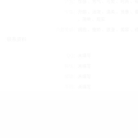
外貌：
性感 、秀气 、可爱 、时尚 、
个性：
开朗 、活泼 、温柔 、贤惠 、
、简单 、现实
兴趣爱好：
拥抱 、撒娇 、浪漫 、美容 、
联系资料
QQ：
未填写
微信：
未填写
邮箱：
未填写
手机：
未填写