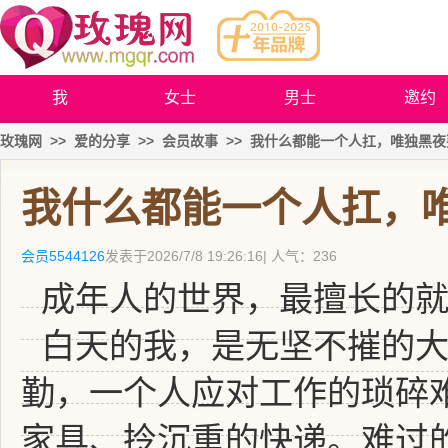
我
女士
男士
邀约
玫瑰网
>>
爱的分享
>>
会员故事
>>
我什么都能一个人扛，唯独黑夜
我什么都能一个人扛，
会员5544126
发表于
2026/7/8 19:26:16
| 人气：236
成年人的世界，最擅长的
白天的我，是无坚不摧的
勤，一个人应对工作的琐碎
家具、拎沉重的快递。难过