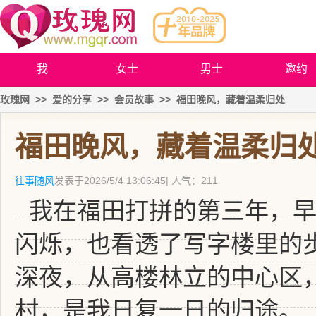
我
女士
男士
邀约
玫瑰网
>>
爱的分享
>>
会员故事
>>
福田晚风，藏着温柔归处
福田晚风，藏着温柔归
往事随风
发表于
2026/5/4 13:06:45
| 人气：211
我在福田打拼的第三年，早
闪烁，也看透了写字楼里的
深夜，从高楼林立的中心区
村，是我日复一日的归途。