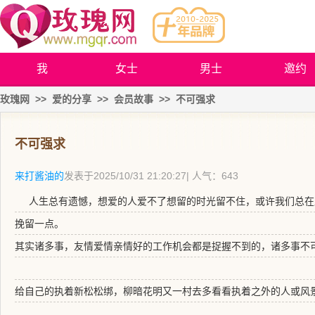
我
女士
男士
邀约
玫瑰网
>>
爱的分享
>>
会员故事
>>
不可强求
不可强求
来打酱油的
发表于
2025/10/31 21:20:27
| 人气：643
人生总有遗憾，想爱的人爱不了想留的时光留不住，或许我们总在
挽留一点。
其实诸多事，友情爱情亲情好的工作机会都是捉握不到的，诸多事不
给自己的执着新松松绑，柳暗花明又一村去多看看执着之外的人或风