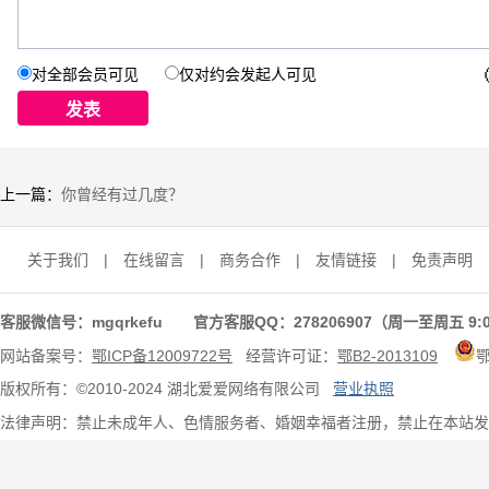
对全部会员可见
仅对约会发起人可见
上一篇：
你曾经有过几度？
关于我们
|
在线留言
|
商务合作
|
友情链接
|
免责声明
客服微信号：mgqrkefu 官方客服QQ：278206907（周一至周五 9:0
网站备案号：
鄂ICP备12009722号
经营许可证：
鄂B2-2013109
版权所有：©2010-2024 湖北爱爱网络有限公司
营业执照
法律声明：禁止未成年人、色情服务者、婚姻幸福者注册，禁止在本站发