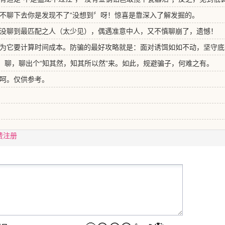
不聊下去你是发现不了“没想到〞呀！惊喜是靠深入了解发掘的。
没聊到最匹配之人（太少见），偶遇准意中人，又不慎聊崩了，遗憾！
为它要计算时间成本。防骗的最好攻略就是：面对诱饵如如不动，坚守底
：聊，聊出个“知其然，知其所以然”来。如此，规避骗子，何难之有。
呵。仅供参考。
费注册