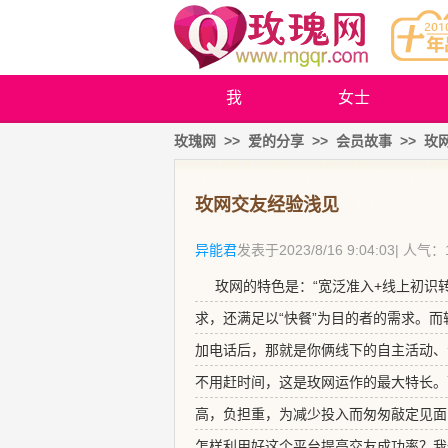
我
女士
玫瑰网
>>
爱的分享
>>
会员故事
>>
玫
玫网交友经验浅见
异能君
发表于
2023/8/16 9:04:03
| 人气：
玫网的特色是：“宽泛准入+线上初识
求，还满足以“快餐”为目的者的需求。
加电话后，那就是你俩线下的自主活动、
不用赶时间，这是玫网运作的最大特长。
高，负担重，为减少投入而匆匆敲定见面
怎样利用好这个平台提高交友成功率？我