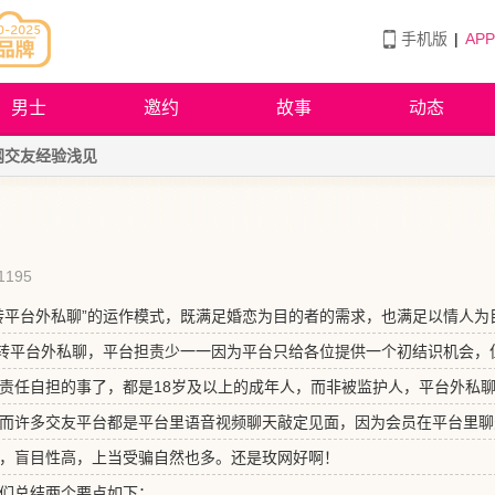
手机版
|
AP
男士
邀约
故事
动态
网交友经验浅见
1195
转平台外私聊”的运作模式，既满足婚恋为目的者的需求，也满足以情人为
而转平台外私聊，平台担责少一一因为平台只给各位提供一个初结识机会，
责任自担的事了，都是18岁及以上的成年人，而非被监护人，平台外私
而许多交友平台都是平台里语音视频聊天敲定见面，因为会员在平台里聊
，盲目性高，上当受骗自然也多。还是玫网好啊！
们总结两个要点如下：