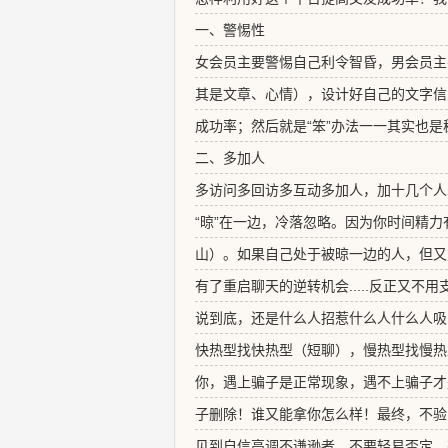
一、警惕性
女会员主要警惕自己利令智昏，男会员主
其是文章、心情），设计好自己的文字信
成功率；然后就是“笨”办法一一其实也是
二、多加人
多访问多回访多互动多加人，加十几个人
“晾”在一边，冷落忽略。因为你时间精
山）。如果自己处于被晾一边的人，但又
有了重启聊天的逆转机会.....反正又不用
说到底，还是什么人招惹什么人什么人吸
快热型找快热型（短聊），慢热型找慢热
你，遇上骗子是正常现象，遇不上骗子才
子删除！谁又能拿你怎么样！最终，不验
见到自信高调不谦逊者，不要轻易否定，