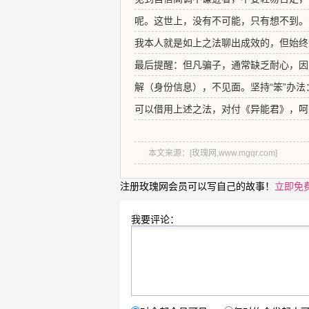
呢。这世上，没有不可能，只有想不到。
我本人就是如上之法聊出成效的，但始终
最后提醒：但凡骗子，通常缺乏耐心，因
解（身份信息），不见面。坚持“笨”办法
可以借用上述之法，对付《异能君》，呵
本文来源：[玫瑰网,www.mgqr.com]
注册玫瑰网会员可以写自己的故事！
立即免
我要评论：