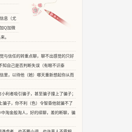
信息（尤
加Q加微
果来。
觉与信任的转重点聊，聊不出感觉的只好
不知自己是否判断失误（有眼不识泰
信里，以待他（她）哪天重新想起你从而
；贪小利者吸引骗子，甚至骗子撞上了骗子；
上骗子，你不利（色）令智昏他就骗不了
沙中淘金般淘人，好的续聊，差的断聊，骗
低调谦虚者，也不要小调，也许真人不露相