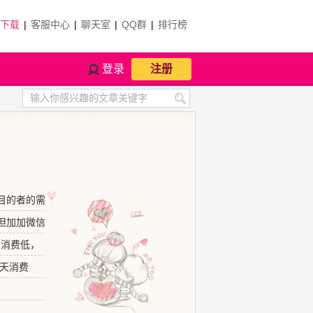
P下载
|
客服中心
|
聊天室
|
QQ群
|
排行榜
登录
注册
目的者的需
但加加微信
聊消费低，
天消费