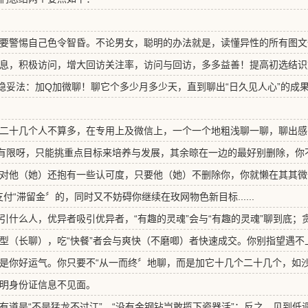
要警惕自己色令智昏。不论男女，聪明的办法就是，读懂异性的所有图文
息，积极访问，增大回访关注率，访问与回访，多多益善！提高初选结识
稳妥法：加Q加微聊！聊它个多少月多少天，直到聊出“日久见人心”的成
二十几个人不算多，在专用上及微信上，一个一个地粗浅聊一聊，聊出感
力有限呀，只能挑重点目标来培养与发展，其余晾在一边的最好别删除，你
对他（她）还抱有一些认可度，只要他（她）不删除你，你就懒在其其微
支付“滞留金〞的，同时又不妨碍你继续在玫网物色新目标......
引什么人，优异者吸引优异者，“有趣的灵魂”会与“有趣的灵魂”聊到底
型（长聊），吃“快餐”者会与爽快（不磨唧）者快速成交。你别指望遇不
是你好运气。你只要不“从一而终〞地聊，而是加它十几个二十几个，如
明身份证信息不见面。
有道是“不是猛龙不过江”，“没有金钢钻岂敢揽下瓷器活”；反之，见到