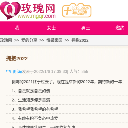
我
女士
男士
邀约
玫瑰网
>>
爱的分享
>>
情感家园
>>
拥抱2022
拥抱2022
空山听鸟
发表于
2022/1/6 17:39:33
| 人气：855
倒霉的2021终于过去了，现在是崭新的2022年，期待新的一年：
1、自己就是自己的佛
2、生活知足便是美满
3、我希望我希望的有希望
4、有趣有盼不负心中热爱
5、身体健康壮如牛，一顿*作猛如虎