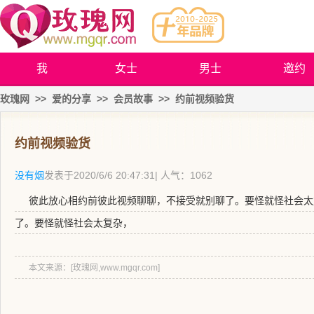
我
女士
男士
邀约
玫瑰网
>>
爱的分享
>>
会员故事
>>
约前视频验货
约前视频验货
没有烟
发表于
2020/6/6 20:47:31
| 人气：1062
彼此放心相约前彼此视频聊聊，不接受就别聊了。要怪就怪社会太
了。要怪就怪社会太复杂，
本文来源：[玫瑰网,www.mgqr.com]