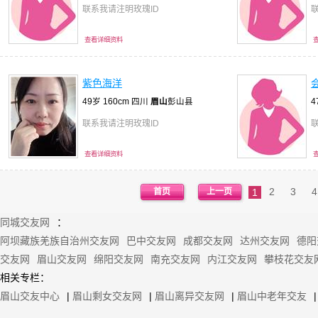
联系我请注明玫瑰ID
查看详细资料
紫色海洋
会
49岁 160cm 四川
眉山
彭山县
4
联系我请注明玫瑰ID
查看详细资料
2
3
4
首页
上一页
1
同城交友网
：
阿坝藏族羌族自治州交友网
巴中交友网
成都交友网
达州交友网
德阳
交友网
眉山交友网
绵阳交友网
南充交友网
内江交友网
攀枝花交友
相关专栏：
眉山交友中心
|
眉山剩女交友网
|
眉山离异交友网
|
眉山中老年交友