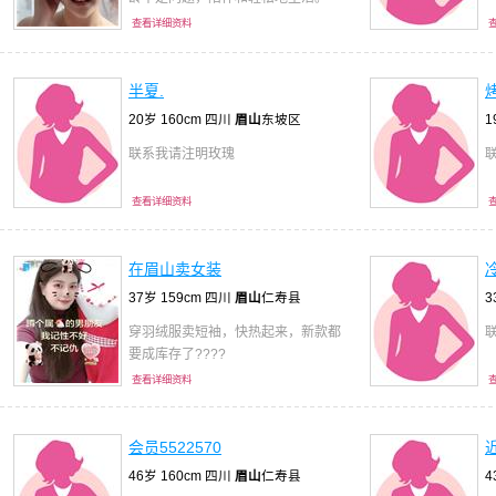
查看详细资料
半夏.
20岁 160cm 四川
眉山
东坡区
1
联系我请注明玫瑰
查看详细资料
在眉山卖女装
37岁 159cm 四川
眉山
仁寿县
3
穿羽绒服卖短袖，快热起来，新款都
要成库存了????
查看详细资料
会员5522570
46岁 160cm 四川
眉山
仁寿县
4