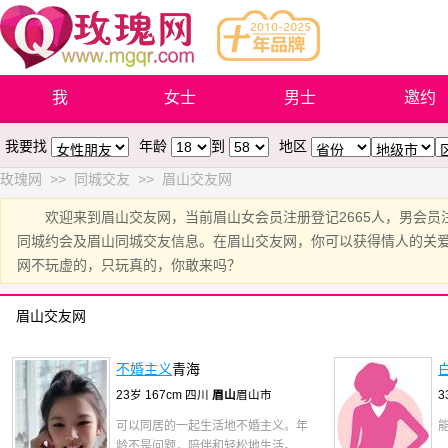
我
女士
男士
邀约
我要找
年龄
到
地区
玫瑰网
>>
同城交友
>>
眉山交友网
欢迎来到眉山交友网，当前眉山女会员注册登记2665人，男会员
同城约会及眉山同城交友信息。在眉山交友网，你可以获得情人的关
网不玩虚的，只玩真的，你敢来吗？
眉山交友网
不婚主义
青海
23岁 167cm 四川
眉山
眉山市
3
可以同居的一起生活地不婚主义。年
龄不是问题，陪伴和轻松地生活。