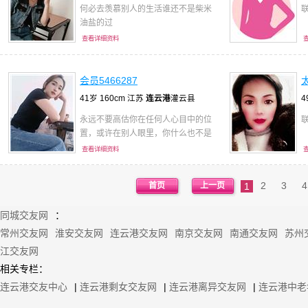
何必去羡慕别人的生活谁还不是柴米
油盐的过
查看详细资料
会员5466287
41岁 160cm 江苏
连云港
灌云县
4
永远不要高估你在任何人心目中的位
置，或许在别人眼里，你什么也不是
查看详细资料
2
3
4
首页
上一页
1
同城交友网
：
常州交友网
淮安交友网
连云港交友网
南京交友网
南通交友网
苏州
江交友网
相关专栏：
连云港交友中心
|
连云港剩女交友网
|
连云港离异交友网
|
连云港中老