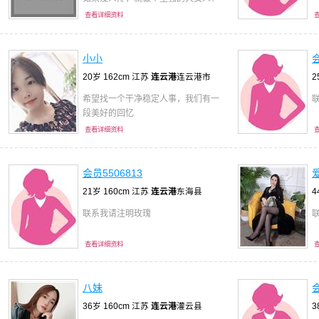
查看详细资料
小小
会
20岁 162cm 江苏
连云港
连云港市
2
希望找一个干净稳定人事，我们有一
联
段美好的回忆
查看详细资料
会员5506813
21岁 160cm 江苏
连云港
东海县
4
联系我请注明玫瑰
查看详细资料
八妹
会
36岁 160cm 江苏
连云港
灌云县
3