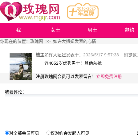
我
女士
男士
邀约
你现在的位置：
玫瑰网
>> 如许大妞妞发表的心情
楼主
如许大妞妞
发表于：
2026/5/17 9:57:38
浏览数
遇4052岁优秀男士！其他勿扰
注册玫瑰网会员可以发表留言！
立即免费注册
我要评论：
对全部会员可见
仅对约会发起人可见