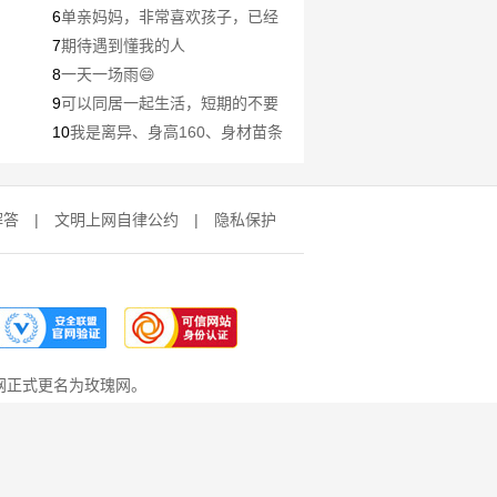
属于我我们的缘分
6
单亲妈妈，非常喜欢孩子，已经
有两个娃，来自不同的爸爸，第一
7
期待遇到懂我的人
个娃是离异，第二个娃没有结婚，
8
一天一场雨😄
不想结婚的原因是因为后来这个条
9
可以同居一起生活，短期的不要
件实在差点意思，但是喜欢娃，找
来联系我
10
我是离异、身高160、身材苗条
不到合适的人就带着两个娃共度余
➕小丰满 只接受长沙 广州 深圳 珠
生。
海主要冬天喜欢那边的天气路程也
不远帮助我的大方男士哈 一ye情
解答
|
文明上网自律公约
|
隐私保护
就不要找我！希望男方专一！不乱
来！🌹
网正式更名为玫瑰网。