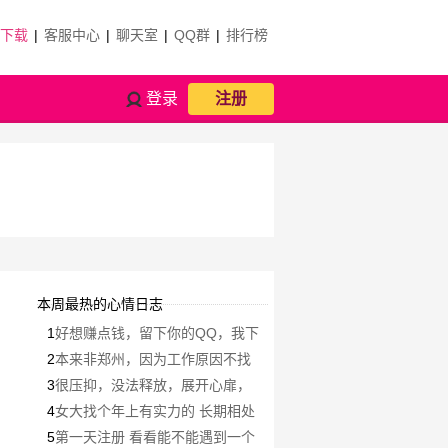
P下载
|
客服中心
|
聊天室
|
QQ群
|
排行榜
登录
注册
本周最热的心情日志
1
好想赚点钱，留下你的QQ，我下
你的微信🤑🤑
2
本来非郑州，因为工作原因不找
本地
3
很压抑，没法释放，展开心扉，
调整心情
4
女大找个年上有实力的 长期相处
5
第一天注册 看看能不能遇到一个