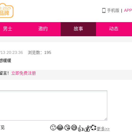
手机版
|
AP
男士
邀约
故事
动态
/13 20:23:36
浏览数：
195
想缓缓
留言！
立即免费注册
🙂
😂
😘
😅
💞
可见
👍
💰
更多>>