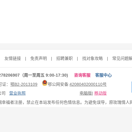
|
友情链接
|
免责声明
|
招聘兼职
|
找对象攻略
|
常见问题
206907（周一至周五 9:00-17:30)
咨询客服
客服中心
可证：
鄂B2-2013109
鄂公网安备:
42080402000110号
限公司
营业执照
电脑版
|
移动版
姻幸福者注册，禁止在本站发布任何色情信息。为避免误导，原玫瑰情人