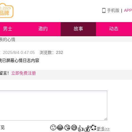
手机版
|
AP
男士
邀约
故事
动态
发表的心情
：
2025/8/4 0:47:05
浏览数：
232
系统已屏蔽心情日志内容
留言！
立即免费注册
🙂
😂
😘
😅
💞
可见
👍
💰
更多>>