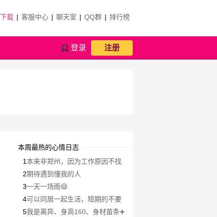
P下载
|
客服中心
|
聊天室
|
QQ群
|
排行榜
登录
注册
本周最热的心情日志
1
本来非郑州，因为工作原因不找
本地
2
期待遇到懂我的人
3
一天一场雨😄
4
可以同居一起生活，短期的不要
来联系我
5
我是离异、身高160、身材苗条➕