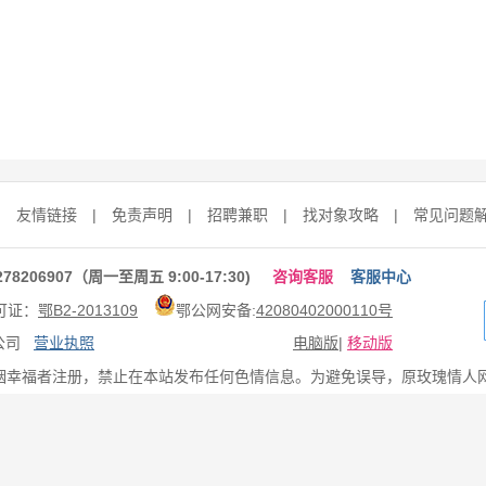
|
友情链接
|
免责声明
|
招聘兼职
|
找对象攻略
|
常见问题
206907（周一至周五 9:00-17:30)
咨询客服
客服中心
可证：
鄂B2-2013109
鄂公网安备:
42080402000110号
限公司
营业执照
电脑版
|
移动版
姻幸福者注册，禁止在本站发布任何色情信息。为避免误导，原玫瑰情人