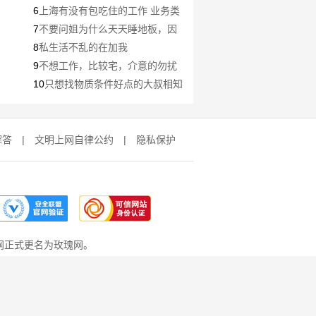
小丰满 只接受长沙 广州 深圳 珠海
6
上海有没有包吃住的工作 业务类
主要冬天喜欢那边的天气路程也不
型
7
不要问姐为什么天天睡地板，因
远帮助我的大方男士哈 一ye情就
为姐想找硬的感觉…
8
私生活不乱的在加我
不要找我！希望男方专一！不乱
9
不想工作，比较宅，介意的勿扰
来！🌹
10
只想找物质条件好点的大叔相知
相伴
解答
|
文明上网自律公约
|
隐私保护
网正式更名为玫瑰网。