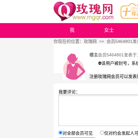
我
女士
你现在的位置：
玫瑰网
>> 会员5464801
楼主
会员5464801
发表于
⛔️该用户被封号，
注册玫瑰网会员可以发表
我要评论：
对全部会员可见
仅对约会发起人