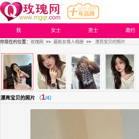
我
女士
男士
邀约
你现在的位置：
玫瑰网
>>
最新女情人相册
>>
漂亮宝贝的照片
1
漂亮宝贝的照片
（
/4）